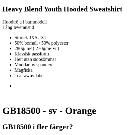
Heavy Blend Youth Hooded Sweatshirt
Hoodtröja i barnmodell
Lång leveranstid
Storlek JXS-JXL
50% bomull / 50% polyester
280g/ m² ( 270g/m² vit)
Klassisk passform
Helt utan sidosömmar
Muddar av spandex
Magficka
Tear away label
GB18500 - sv - Orange
GB18500 i fler färger?