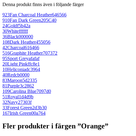
Denna produkt finns även i följande färger
923
Fan Charcoal Heather
646566
910
Fan Dark Green
205C40
24
Gold
f5b42a
30
White
ffffff
36
Black
000000
108
Dark Heather
455056
42
Charcoal
616466
516
Graphite Heather
707372
95
Sport Grey
afafaf
20
Light Pink
ffc8e1
10
Heliconia
dc3964
40
Red
cb0000
83
Maroon
5d2335
81
Purple
3c2862
109
Carolina Blue
7097d0
51
Royal
1d4d9b
32
Navy
27303f
33
Forest Green
2d3b30
167
Irish Green
00a764
Fler produkter i färgen ”Orange”