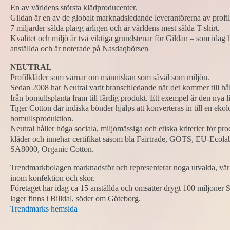
En av världens största klädproducenter.
Gildan är en av de globalt marknadsledande leverantörerna av profi
7 miljarder sålda plagg årligen och är världens mest sålda T-shirt.
Kvalitet och miljö är två viktiga grundstenar för Gildan – som idag
anställda och är noterade på Nasdaqbörsen
NEUTRAL
Profilkläder som värnar om människan som såväl som miljön.
Sedan 2008 har Neutral varit branschledande när det kommer till hål
från bomullsplanta fram till färdig produkt. Ett exempel är den nya l
Tiger Cotton där indiska bönder hjälps att konverteras in till en ekol
bomullsproduktion.
Neutral håller höga sociala, miljömässiga och etiska kriterier för pr
kläder och innehar certifikat såsom bla Fairtrade, GOTS, EU-Ecola
SA8000, Organic Cotton.
Trendmarkbolagen marknadsför och representerar noga utvalda, vä
inom konfektion och skor.
Företaget har idag ca 15 anställda och omsätter drygt 100 miljone
lager finns i Billdal, söder om Göteborg.
Trendmarks hemsida