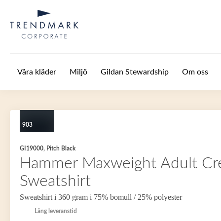
Hoppa till huvudinnehåll
Våra kläder
Miljö
Gildan Stewardship
Om oss
903
GI19000, Pitch Black
Hammer Maxweight Adult C
Sweatshirt
Sweatshirt i 360 gram i 75% bomull / 25% polyester
Lång leveranstid