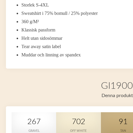
Storlek S-4XL
Sweatshirt i 75% bomull / 25% polyester
360 g/M²
Klassisk passform
Helt utan sidosömmar
Tear away satin label
Muddar och linning av spandex
GI19000
Denna produkt f
267
702
91
GRAVEL
OFF WHITE
TAN