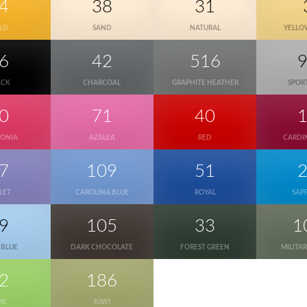
4
38
31
LD
SAND
NATURAL
YELLO
6
42
516
ACK
CHARCOAL
GRAPHITE HEATHER
SPOR
0
71
40
CONIA
AZALEA
RED
CARDI
7
109
51
LET
CAROLINA BLUE
ROYAL
SAP
9
105
33
1
 BLUE
DARK CHOCOLATE
FOREST GREEN
MILITA
2
186
ME
KIWI