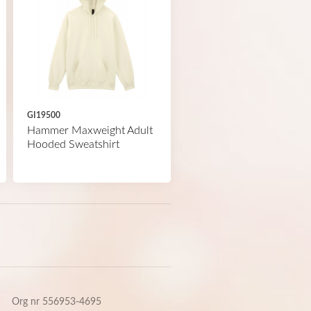
GI19500
Hammer Maxweight Adult
Hooded Sweatshirt
Org nr 556953-4695