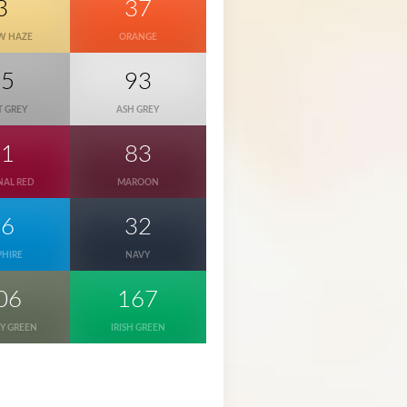
3
37
W HAZE
ORANGE
95
93
T GREY
ASH GREY
11
83
NAL RED
MAROON
26
32
PHIRE
NAVY
06
167
RY GREEN
IRISH GREEN