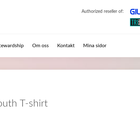
Authorized reseller of:
tewardship
Om oss
Kontakt
Mina sidor
uth T-shirt