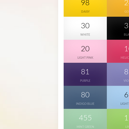
98
2
DAISY
GO
30
3
WHITE
BL
20
1
LIGHT PINK
HELI
81
8
PURPLE
VIO
80
6
INDIGO BLUE
LIGHT
455
1
MINT GREEN
LI