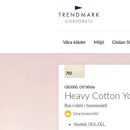
Hoppa till huvudinnehåll
Våra kläder
Miljö
Gildan S
702
GB5000, Off White
Heavy Cotton Yo
Bas t-shirt i barnmodell
Lång leveranstid
Storlek JXS-JXL