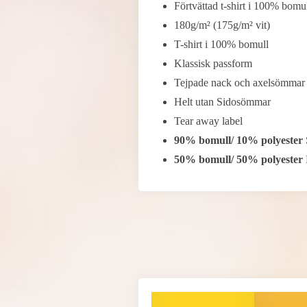
Förtvättad t-shirt i 100% bomu
180g/m² (175g/m² vit)
T-shirt i 100% bomull
Klassisk passform
Tejpade nack och axelsömmar
Helt utan Sidosömmar
Tear away label
90% bomull/ 10% polyester
50% bomull/ 50% polyester