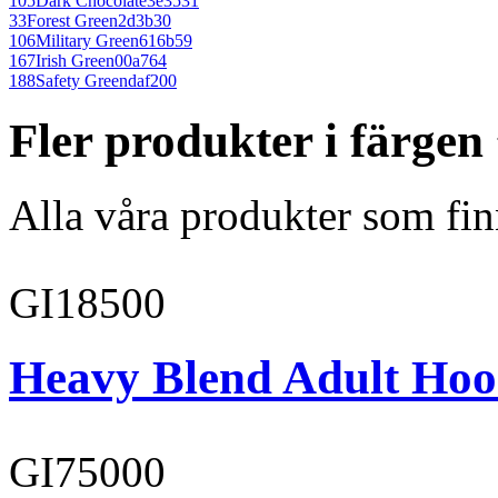
105
Dark Chocolate
3e3531
33
Forest Green
2d3b30
106
Military Green
616b59
167
Irish Green
00a764
188
Safety Green
daf200
Fler produkter i färge
Alla våra produkter som fin
GI18500
Heavy Blend Adult Hoo
GI75000