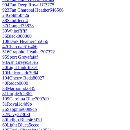
904
Fan Deep Royal
1C3775
923
Fan Charcoal Heather
646566
24
Gold
f5b42a
38
Sand
ffecd4
37
Orange
f35828
30
White
ffffff
36
Black
000000
108
Dark Heather
455056
42
Charcoal
616466
516
Graphite Heather
707372
95
Sport Grey
afafaf
93
Ash Grey
e5e5e5
20
Light Pink
ffc8e1
10
Heliconia
dc3964
194
Cherry Red
a80027
40
Red
cb0000
83
Maroon
5d2335
81
Purple
3c2862
109
Carolina Blue
7097d0
51
Royal
1d4d9b
26
Sapphire
0089cb
32
Navy
27303f
80
Indigo Blue
465f7d
69
Light Blue
a5ccee