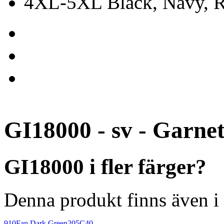
4XL-5XL Black, Navy, Re
GI18000 - sv - Garne
GI18000 i fler färger?
Denna produkt finns även i 
910
Fan Dark Green
205C40