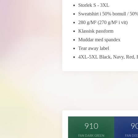
Storlek S - 3XL
Sweatshirt i 50% bomull / 50%
280 g/M² (270 g/M² i vit)
Klassisk passform
Muddar med spandex
Tear away label
4XL-5XL Black, Navy, Red, R
910
9
FAN DARK GREEN
FAN DEE