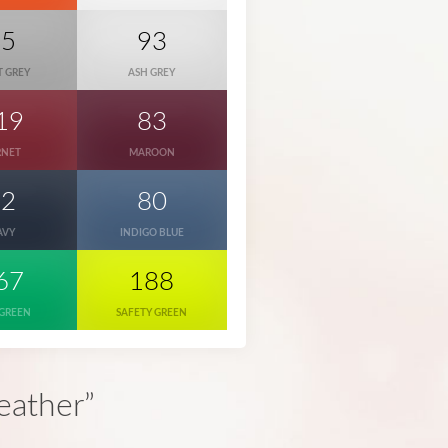
95
93
T GREY
ASH GREY
19
83
RNET
MAROON
32
80
AVY
INDIGO BLUE
67
188
 GREEN
SAFETY GREEN
eather”