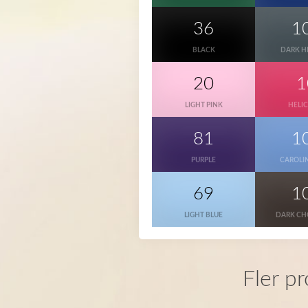
36
1
BLACK
DARK H
20
1
LIGHT PINK
HELI
81
1
PURPLE
CAROLI
69
1
LIGHT BLUE
DARK CH
Fler p