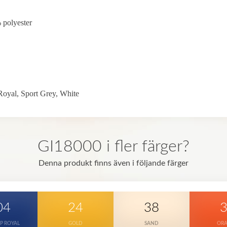
 polyester
oyal, Sport Grey, White
GI18000 i fler färger?
Denna produkt finns även i följande färger
04
24
38
P ROYAL
GOLD
SAND
OR