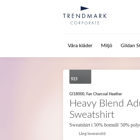
Hoppa till huvudinnehåll
Våra kläder
Miljö
Gildan S
923
GI18000, Fan Charcoal Heather
Heavy Blend Ad
Sweatshirt
Sweatshirt i 50% bomull/ 50% poly
Lång leveranstid