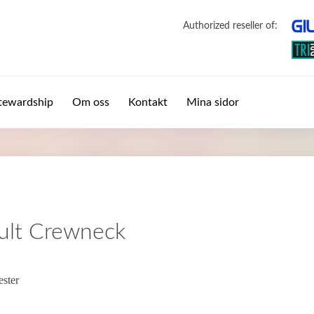
Authorized reseller of:
tewardship
Om oss
Kontakt
Mina sidor
ult Crewneck
ester