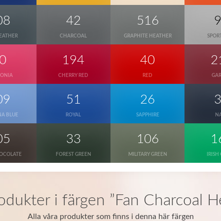
08
42
516
EATHER
CHARCOAL
GRAPHITE HEATHER
SPOR
0
194
40
2
CONIA
CHERRY RED
RED
GA
09
51
26
NA BLUE
ROYAL
SAPPHIRE
N
05
33
106
1
OCOLATE
FOREST GREEN
MILITARY GREEN
IRISH
rodukter i färgen ”Fan Charcoal H
Alla våra produkter som finns i denna här färgen