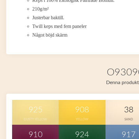
Keps i 100% Ekologisk Fairtrade Bomull.
210g/m²
Justerbar baktill.
Twill keps med fem paneler
Något böjd skärm
O93090 
Denna produkt f
925
908
38
DUSTY YELLOW
YELLOW
SAND
910
924
917