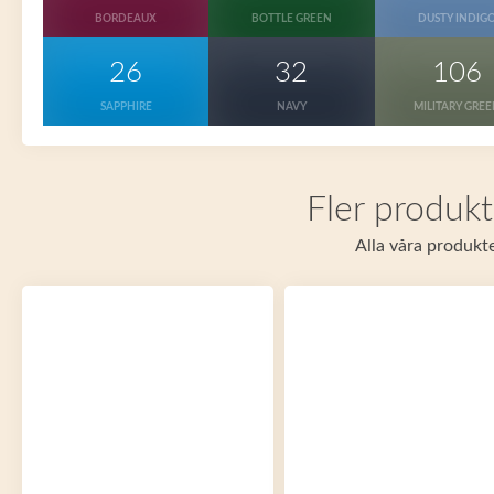
BORDEAUX
BOTTLE GREEN
DUSTY INDIG
26
32
106
SAPPHIRE
NAVY
MILITARY GRE
Fler produkt
Alla våra produkte