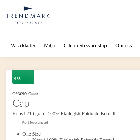
Hoppa till huvudinnehåll
Våra kläder
Miljö
Gildan Stewardship
Om oss
923
O93090, Green
Cap
Keps i 210 gram. 100% Ekologisk Fairtrade Bomull
Kort leveranstid
One Size