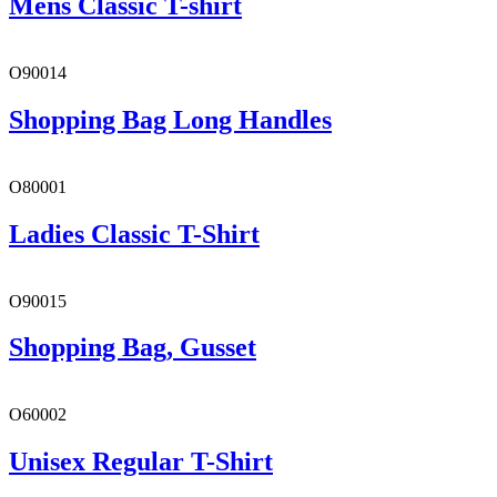
Mens Classic T-shirt
O90014
Shopping Bag Long Handles
O80001
Ladies Classic T-Shirt
O90015
Shopping Bag, Gusset
O60002
Unisex Regular T-Shirt