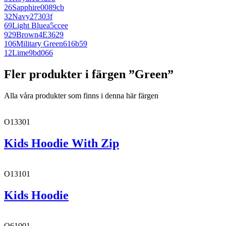
26
Sapphire
0089cb
32
Navy
27303f
69
Light Blue
a5ccee
929
Brown
4E3629
106
Military Green
616b59
12
Lime
9bd066
Fler produkter i färgen ”Green”
Alla våra produkter som finns i denna här färgen
O13301
Kids Hoodie With Zip
O13101
Kids Hoodie
O61001