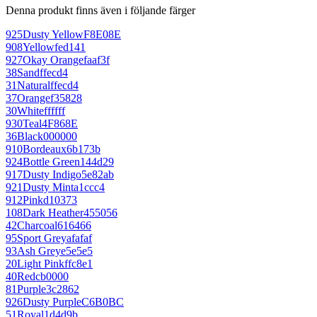
Denna produkt finns även i följande färger
925
Dusty Yellow
F8E08E
908
Yellow
fed141
927
Okay Orange
faaf3f
38
Sand
ffecd4
31
Natural
ffecd4
37
Orange
f35828
30
White
ffffff
930
Teal
4F868E
36
Black
000000
910
Bordeaux
6b173b
924
Bottle Green
144d29
917
Dusty Indigo
5e82ab
921
Dusty Mint
a1ccc4
912
Pink
d10373
108
Dark Heather
455056
42
Charcoal
616466
95
Sport Grey
afafaf
93
Ash Grey
e5e5e5
20
Light Pink
ffc8e1
40
Red
cb0000
81
Purple
3c2862
926
Dusty Purple
C6B0BC
51
Royal
1d4d9b