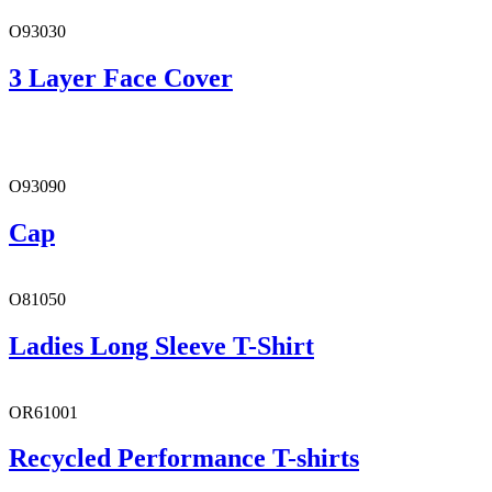
O93030
3 Layer Face Cover
O93090
Cap
O81050
Ladies Long Sleeve T-Shirt
OR61001
Recycled Performance T-shirts