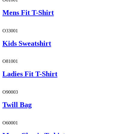
Mens Fit T-Shirt
O33001
Kids Sweatshirt
O81001
Ladies Fit T-Shirt
O90003
Twill Bag
O60001