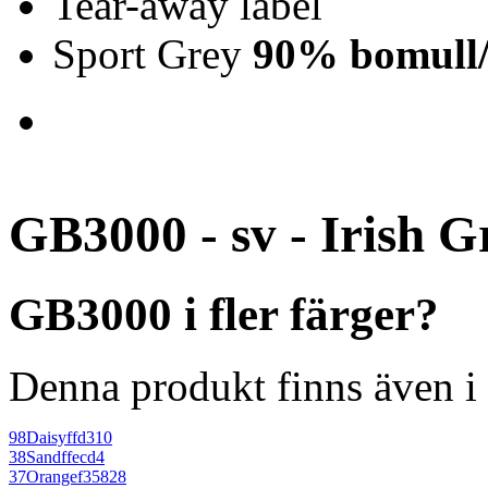
Tear-away label
Sport Grey
90% bomull/
GB3000 - sv - Irish G
GB3000 i fler färger?
Denna produkt finns även i 
98
Daisy
ffd310
38
Sand
ffecd4
37
Orange
f35828