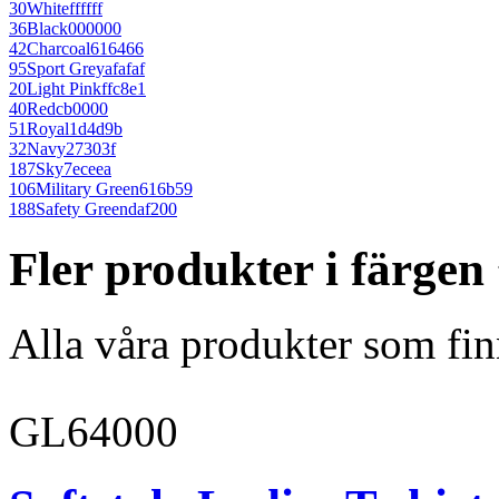
30
White
ffffff
36
Black
000000
42
Charcoal
616466
95
Sport Grey
afafaf
20
Light Pink
ffc8e1
40
Red
cb0000
51
Royal
1d4d9b
32
Navy
27303f
187
Sky
7eceea
106
Military Green
616b59
188
Safety Green
daf200
Fler produkter i färgen
Alla våra produkter som fin
GL64000