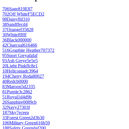
706
Sage
819E87
702
Off White
F5ECD2
98
Daisy
ffd310
38
Sand
ffecd4
37
Orange
f35828
30
White
ffffff
36
Black
000000
42
Charcoal
616466
516
Graphite Heather
707372
95
Sport Grey
afafaf
93
Ash Grey
e5e5e5
20
Light Pink
ffc8e1
10
Heliconia
dc3964
194
Cherry Red
a80027
40
Red
cb0000
83
Maroon
5d2335
81
Purple
3c2862
51
Royal
1d4d9b
26
Sapphire
0089cb
32
Navy
27303f
187
Sky
7eceea
33
Forest Green
2d3b30
106
Military Green
616b59
188
Safety Green
daf200