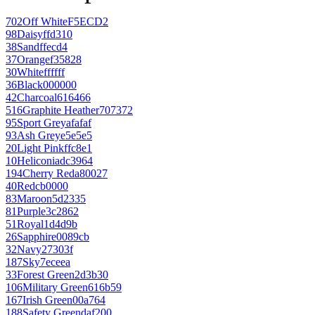
702
Off White
F5ECD2
98
Daisy
ffd310
38
Sand
ffecd4
37
Orange
f35828
30
White
ffffff
36
Black
000000
42
Charcoal
616466
516
Graphite Heather
707372
95
Sport Grey
afafaf
93
Ash Grey
e5e5e5
20
Light Pink
ffc8e1
10
Heliconia
dc3964
194
Cherry Red
a80027
40
Red
cb0000
83
Maroon
5d2335
81
Purple
3c2862
51
Royal
1d4d9b
26
Sapphire
0089cb
32
Navy
27303f
187
Sky
7eceea
33
Forest Green
2d3b30
106
Military Green
616b59
167
Irish Green
00a764
188
Safety Green
daf200