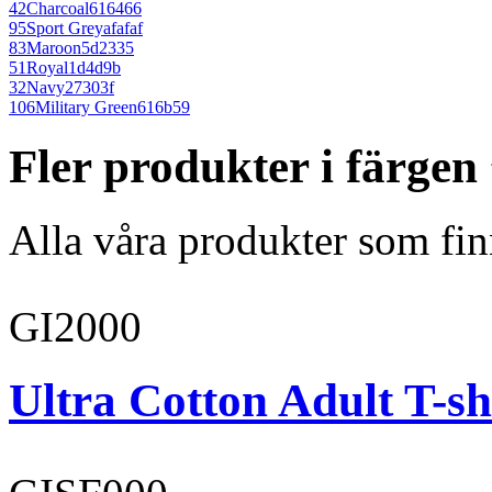
42
Charcoal
616466
95
Sport Grey
afafaf
83
Maroon
5d2335
51
Royal
1d4d9b
32
Navy
27303f
106
Military Green
616b59
Fler produkter i färgen
Alla våra produkter som fin
GI2000
Ultra Cotton Adult T-sh