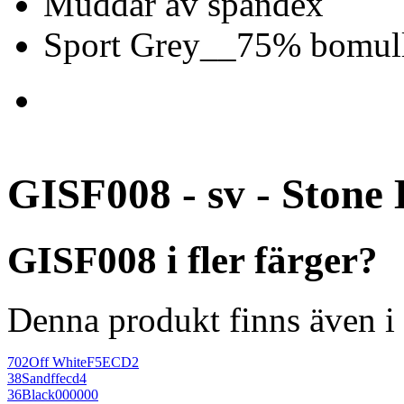
Muddar av spandex
Sport Grey__75% bomull
GISF008 - sv - Stone 
GISF008 i fler färger?
Denna produkt finns även i 
702
Off White
F5ECD2
38
Sand
ffecd4
36
Black
000000