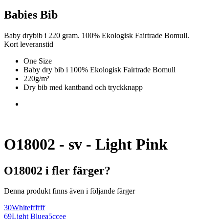
Babies Bib
Baby drybib i 220 gram. 100% Ekologisk Fairtrade Bomull.
Kort leveranstid
One Size
Baby dry bib i 100% Ekologisk Fairtrade Bomull
220g/m²
Dry bib med kantband och tryckknapp
O18002 - sv - Light Pink
O18002 i fler färger?
Denna produkt finns även i följande färger
30
White
ffffff
69
Light Blue
a5ccee