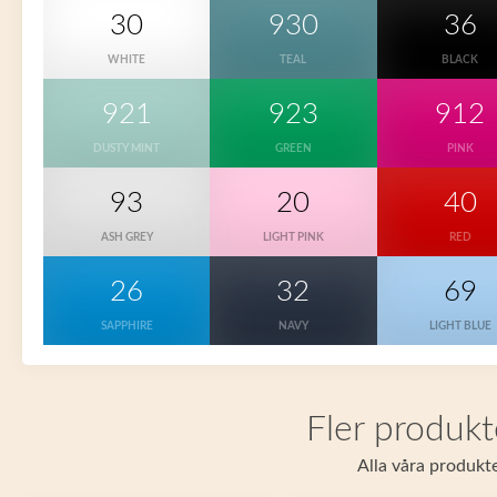
30
930
36
WHITE
TEAL
BLACK
921
923
912
DUSTY MINT
GREEN
PINK
93
20
40
ASH GREY
LIGHT PINK
RED
26
32
69
SAPPHIRE
NAVY
LIGHT BLUE
Fler produkt
Alla våra produkte