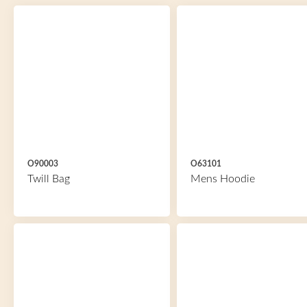
O90003
O63101
Twill Bag
Mens Hoodie