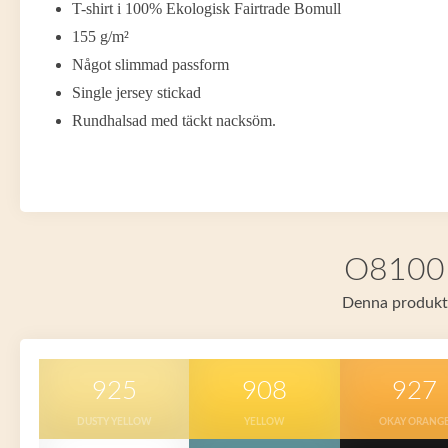
T-shirt i 100% Ekologisk Fairtrade Bomull
155 g/m²
Något slimmad passform
Single jersey stickad
Rundhalsad med täckt nacksöm.
O81001 
Denna produkt f
925
908
927
DUSTY YELLOW
YELLOW
OKAY ORANG