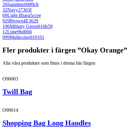
26
Sapphire
0089cb
32
Navy
27303f
69
Light Blue
a5ccee
929
Brown
4E3629
106
Military Green
616b59
12
Lime
9bd066
999
Multicolor
010101
Fler produkter i färgen ”Okay Orange”
Alla våra produkter som finns i denna här färgen
O90003
Twill Bag
O90014
Shopping Bag Long Handles