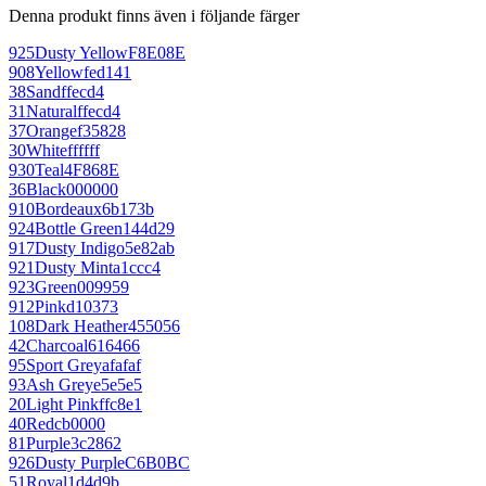
Denna produkt finns även i följande färger
925
Dusty Yellow
F8E08E
908
Yellow
fed141
38
Sand
ffecd4
31
Natural
ffecd4
37
Orange
f35828
30
White
ffffff
930
Teal
4F868E
36
Black
000000
910
Bordeaux
6b173b
924
Bottle Green
144d29
917
Dusty Indigo
5e82ab
921
Dusty Mint
a1ccc4
923
Green
009959
912
Pink
d10373
108
Dark Heather
455056
42
Charcoal
616466
95
Sport Grey
afafaf
93
Ash Grey
e5e5e5
20
Light Pink
ffc8e1
40
Red
cb0000
81
Purple
3c2862
926
Dusty Purple
C6B0BC
51
Royal
1d4d9b