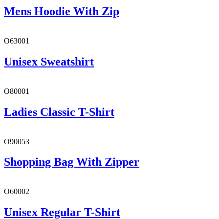
Mens Hoodie With Zip
O63001
Unisex Sweatshirt
O80001
Ladies Classic T-Shirt
O90053
Shopping Bag With Zipper
O60002
Unisex Regular T-Shirt