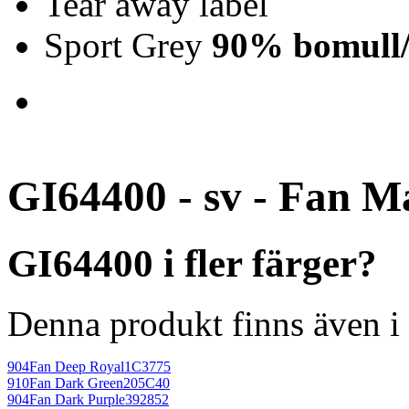
Tear away label
Sport Grey
90% bomull/
GI64400 - sv - Fan M
GI64400 i fler färger?
Denna produkt finns även i 
904
Fan Deep Royal
1C3775
910
Fan Dark Green
205C40
904
Fan Dark Purple
392852