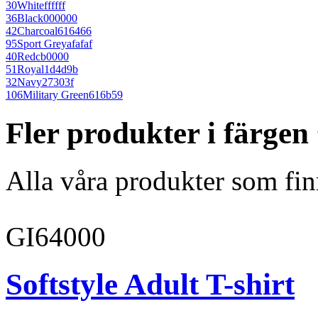
30
White
ffffff
36
Black
000000
42
Charcoal
616466
95
Sport Grey
afafaf
40
Red
cb0000
51
Royal
1d4d9b
32
Navy
27303f
106
Military Green
616b59
Fler produkter i färge
Alla våra produkter som fin
GI64000
Softstyle Adult T-shirt