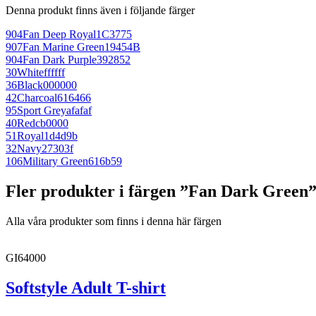
Denna produkt finns även i följande färger
904
Fan Deep Royal
1C3775
907
Fan Marine Green
19454B
904
Fan Dark Purple
392852
30
White
ffffff
36
Black
000000
42
Charcoal
616466
95
Sport Grey
afafaf
40
Red
cb0000
51
Royal
1d4d9b
32
Navy
27303f
106
Military Green
616b59
Fler produkter i färgen ”Fan Dark Green
Alla våra produkter som finns i denna här färgen
GI64000
Softstyle Adult T-shirt