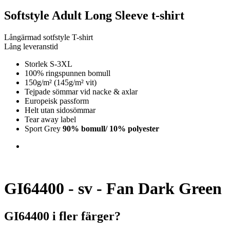
Softstyle Adult Long Sleeve t-shirt
Långärmad sotfstyle T-shirt
Lång leveranstid
Storlek S-3XL
100% ringspunnen bomull
150g/m² (145g/m² vit)
Tejpade sömmar vid nacke & axlar
Europeisk passform
Helt utan sidosömmar
Tear away label
Sport Grey
90% bomull/ 10% polyester
GI64400 - sv - Fan Dark Green
GI64400 i fler färger?