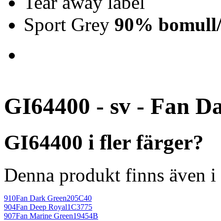
Tear away label
Sport Grey
90% bomull/
GI64400 - sv - Fan D
GI64400 i fler färger?
Denna produkt finns även i 
910
Fan Dark Green
205C40
904
Fan Deep Royal
1C3775
907
Fan Marine Green
19454B