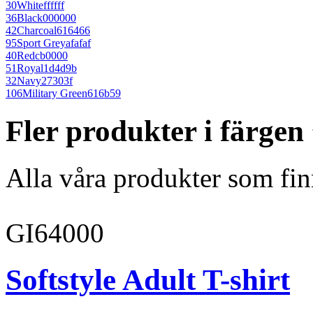
30
White
ffffff
36
Black
000000
42
Charcoal
616466
95
Sport Grey
afafaf
40
Red
cb0000
51
Royal
1d4d9b
32
Navy
27303f
106
Military Green
616b59
Fler produkter i färge
Alla våra produkter som fin
GI64000
Softstyle Adult T-shirt