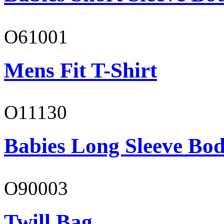
O61001
Mens Fit T-Shirt
O11130
Babies Long Sleeve Bod
O90003
Twill Bag