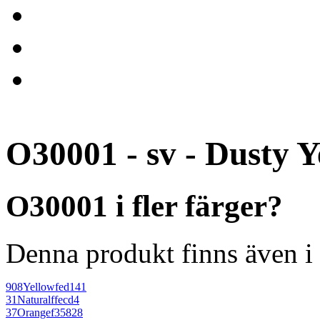
O30001 - sv - Dusty Y
O30001 i fler färger?
Denna produkt finns även i 
908
Yellow
fed141
31
Natural
ffecd4
37
Orange
f35828