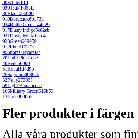
30
White
ffffff
930
Teal
4F868E
36
Black
000000
910
Bordeaux
6b173b
924
Bottle Green
144d29
917
Dusty Indigo
5e82ab
921
Dusty Mint
a1ccc4
923
Green
009959
912
Pink
d10373
95
Sport Grey
afafaf
20
Light Pink
ffc8e1
40
Red
cb0000
51
Royal
1d4d9b
26
Sapphire
0089cb
32
Navy
27303f
69
Light Blue
a5ccee
106
Military Green
616b59
12
Lime
9bd066
Fler produkter i färgen
Alla våra produkter som fin