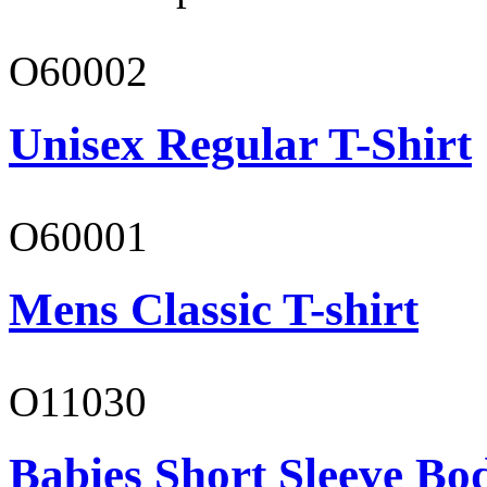
O60002
Unisex Regular T-Shirt
O60001
Mens Classic T-shirt
O11030
Babies Short Sleeve Bo