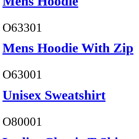
Mens Hoodie
O63301
Mens Hoodie With Zip
O63001
Unisex Sweatshirt
O80001