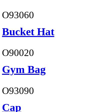
O93060
Bucket Hat
O90020
Gym Bag
O93090
Cap