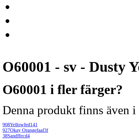
O60001 - sv - Dusty Y
O60001 i fler färger?
Denna produkt finns även i 
908
Yellow
fed141
927
Okay Orange
faaf3f
38
Sand
ffecd4