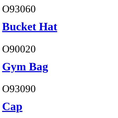
O93060
Bucket Hat
O90020
Gym Bag
O93090
Cap