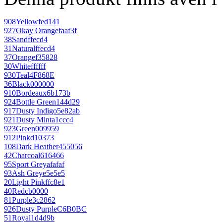
908
Yellow
fed141
927
Okay Orange
faaf3f
38
Sand
ffecd4
31
Natural
ffecd4
37
Orange
f35828
30
White
ffffff
930
Teal
4F868E
36
Black
000000
910
Bordeaux
6b173b
924
Bottle Green
144d29
917
Dusty Indigo
5e82ab
921
Dusty Mint
a1ccc4
923
Green
009959
912
Pink
d10373
108
Dark Heather
455056
42
Charcoal
616466
95
Sport Grey
afafaf
93
Ash Grey
e5e5e5
20
Light Pink
ffc8e1
40
Red
cb0000
81
Purple
3c2862
926
Dusty Purple
C6B0BC
51
Royal
1d4d9b