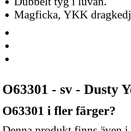
Dubbelt tyg i luvan.
Magficka, YKK dragkedj
O63301 - sv - Dusty Y
O63301 i fler färger?
Denna produkt finns även i 