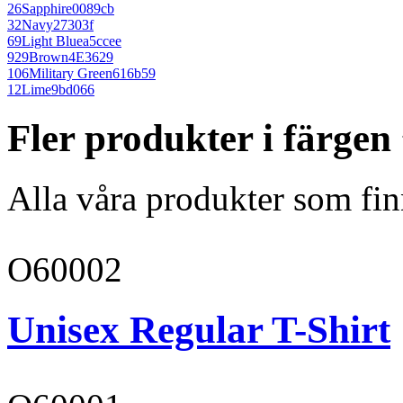
26
Sapphire
0089cb
32
Navy
27303f
69
Light Blue
a5ccee
929
Brown
4E3629
106
Military Green
616b59
12
Lime
9bd066
Fler produkter i färgen
Alla våra produkter som fin
O60002
Unisex Regular T-Shirt