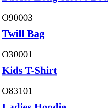
O90003
Twill Bag
O30001
Kids T-Shirt
O83101
Ladies Hoodie