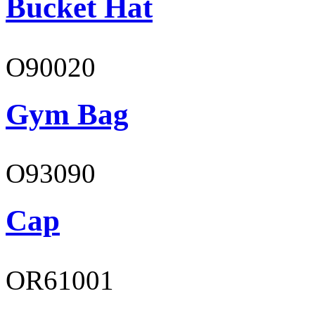
Bucket Hat
O90020
Gym Bag
O93090
Cap
OR61001