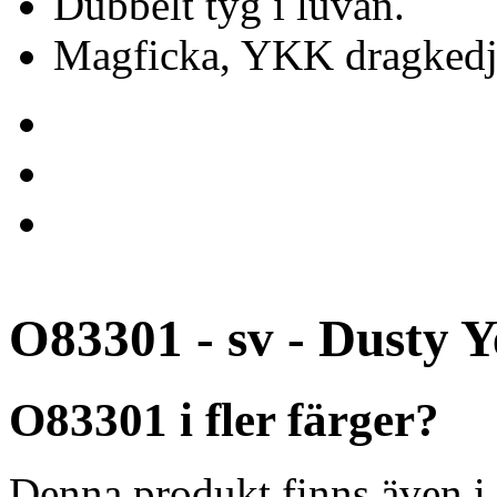
Dubbelt tyg i luvan.
Magficka, YKK dragkedj
O83301 - sv - Dusty Y
O83301 i fler färger?
Denna produkt finns även i 