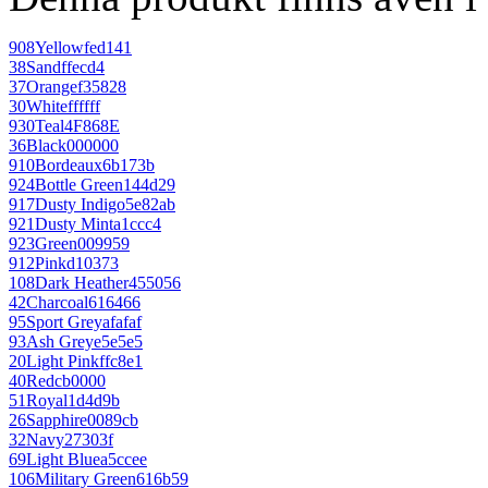
908
Yellow
fed141
38
Sand
ffecd4
37
Orange
f35828
30
White
ffffff
930
Teal
4F868E
36
Black
000000
910
Bordeaux
6b173b
924
Bottle Green
144d29
917
Dusty Indigo
5e82ab
921
Dusty Mint
a1ccc4
923
Green
009959
912
Pink
d10373
108
Dark Heather
455056
42
Charcoal
616466
95
Sport Grey
afafaf
93
Ash Grey
e5e5e5
20
Light Pink
ffc8e1
40
Red
cb0000
51
Royal
1d4d9b
26
Sapphire
0089cb
32
Navy
27303f
69
Light Blue
a5ccee
106
Military Green
616b59