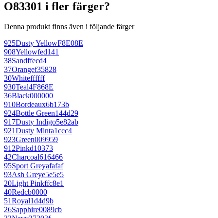
O83301 i fler färger?
Denna produkt finns även i följande färger
925
Dusty Yellow
F8E08E
908
Yellow
fed141
38
Sand
ffecd4
37
Orange
f35828
30
White
ffffff
930
Teal
4F868E
36
Black
000000
910
Bordeaux
6b173b
924
Bottle Green
144d29
917
Dusty Indigo
5e82ab
921
Dusty Mint
a1ccc4
923
Green
009959
912
Pink
d10373
42
Charcoal
616466
95
Sport Grey
afafaf
93
Ash Grey
e5e5e5
20
Light Pink
ffc8e1
40
Red
cb0000
51
Royal
1d4d9b
26
Sapphire
0089cb