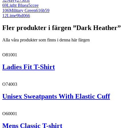
32
Navy
27303f
69
Light Blue
a5ccee
106
Military Green
616b59
12
Lime
9bd066
Fler produkter i färgen ”Dark Heather”
Alla våra produkter som finns i denna här färgen
O81001
Ladies Fit T-Shirt
O74003
Unisex Sweatpants With Elastic Cuff
O60001
Mens Classic T-shirt