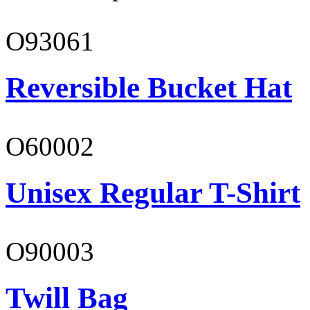
O93061
Reversible Bucket Hat
O60002
Unisex Regular T-Shirt
O90003
Twill Bag