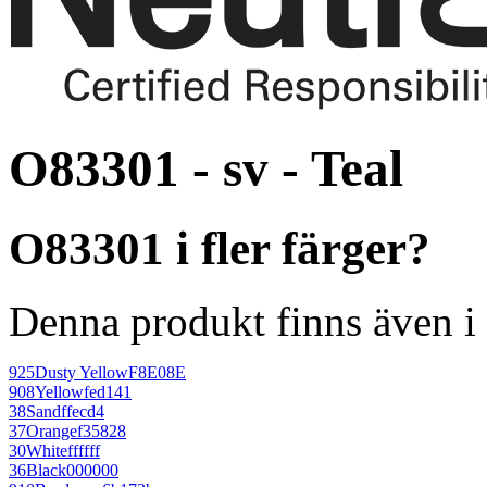
O83301 - sv - Teal
O83301 i fler färger?
Denna produkt finns även i 
925
Dusty Yellow
F8E08E
908
Yellow
fed141
38
Sand
ffecd4
37
Orange
f35828
30
White
ffffff
36
Black
000000