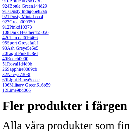
910
Bordeaux
6b173b
924
Bottle Green
144d29
917
Dusty Indigo
5e82ab
921
Dusty Mint
a1ccc4
923
Green
009959
912
Pink
d10373
108
Dark Heather
455056
42
Charcoal
616466
95
Sport Grey
afafaf
93
Ash Grey
e5e5e5
20
Light Pink
ffc8e1
40
Red
cb0000
51
Royal
1d4d9b
26
Sapphire
0089cb
32
Navy
27303f
69
Light Blue
a5ccee
106
Military Green
616b59
12
Lime
9bd066
Fler produkter i färgen
Alla våra produkter som fin