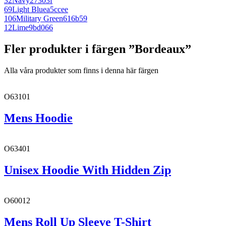
32
Navy
27303f
69
Light Blue
a5ccee
106
Military Green
616b59
12
Lime
9bd066
Fler produkter i färgen ”Bordeaux”
Alla våra produkter som finns i denna här färgen
O63101
Mens Hoodie
O63401
Unisex Hoodie With Hidden Zip
O60012
Mens Roll Up Sleeve T-Shirt