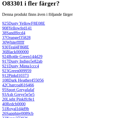
O83301 i fler färger?
Denna produkt finns även i följande färger
925
Dusty Yellow
F8E08E
908
Yellow
fed141
38
Sand
ffecd4
37
Orange
f35828
30
White
ffffff
930
Teal
4F868E
36
Black
000000
924
Bottle Green
144d29
917
Dusty Indigo
5e82ab
921
Dusty Mint
a1ccc4
923
Green
009959
912
Pink
d10373
108
Dark Heather
455056
42
Charcoal
616466
95
Sport Grey
afafaf
93
Ash Grey
e5e5e5
20
Light Pink
ffc8e1
40
Red
cb0000
51
Royal
1d4d9b
26
Sapphire
0089cb