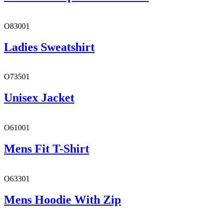
O83001
Ladies Sweatshirt
O73501
Unisex Jacket
O61001
Mens Fit T-Shirt
O63301
Mens Hoodie With Zip