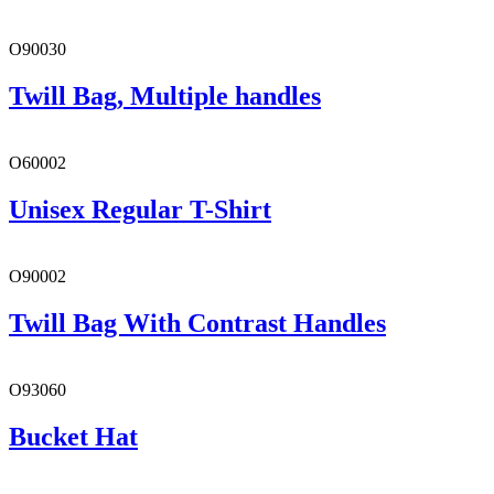
O90030
Twill Bag, Multiple handles
O60002
Unisex Regular T-Shirt
O90002
Twill Bag With Contrast Handles
O93060
Bucket Hat