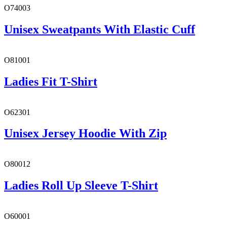
O74003
Unisex Sweatpants With Elastic Cuff
O81001
Ladies Fit T-Shirt
O62301
Unisex Jersey Hoodie With Zip
O80012
Ladies Roll Up Sleeve T-Shirt
O60001