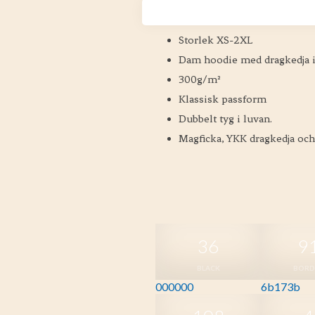
Kort leveranstid
Storlek XS-2XL
Dam hoodie med dragkedja i
300g/m²
Klassisk passform
Dubbelt tyg i luvan.
Magficka, YKK dragkedja oc
36
9
BLACK
BORD
000000
6b173b