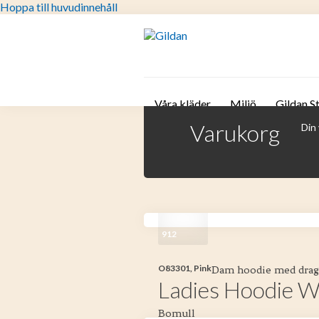
Hoppa till huvudinnehåll
Våra kläder
Miljö
Gildan S
Varukorg
Din 
912
O83301, Pink
Dam hoodie med dragk
Ladies Hoodie W
Bomull