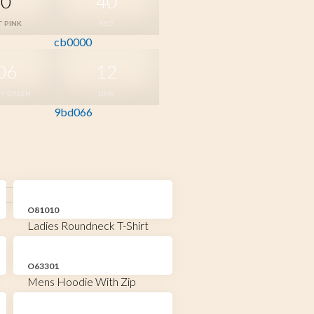
20
40
T PINK
RED
cb0000
06
12
RY GREEN
LIME
9bd066
O81010
Ladies Roundneck T-Shirt
O63301
Mens Hoodie With Zip