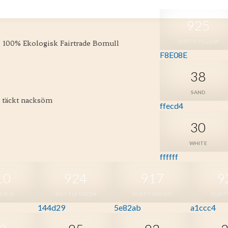
925
DUSTY YELLOW
 100% Ekologisk Fairtrade Bomull
F8E08E
38
SAND
h täckt nacksöm
ffecd4
30
WHITE
ffffff
10
924
917
9
EAUX
BOTTLE GREEN
DUSTY INDIGO
DUST
144d29
5e82ab
a1ccc4