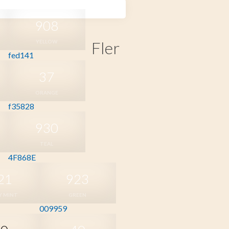
908
Fler
YELLOW
fed141
37
ORANGE
f35828
930
TEAL
4F868E
21
923
Y MINT
GREEN
009959