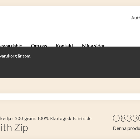
Auth
tewardship
Om oss
Kontakt
Mina sidor
varukorg är tom.
O83301
edja i 300 gram. 100% Ekologisk Fairtrade
ith Zip
Denna produk