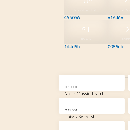
108
4
DARK HEATHER
CHAR
455056
616466
51
2
ROYAL
SAPP
1d4d9b
0089cb
O60001
Mens Classic T-shirt
O63001
Unisex Sweatshirt