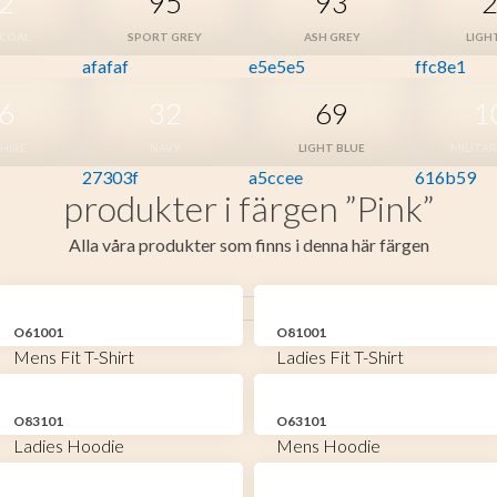
2
95
93
COAL
SPORT GREY
ASH GREY
LIGH
afafaf
e5e5e5
ffc8e1
6
32
69
1
HIRE
NAVY
LIGHT BLUE
MILITA
27303f
a5ccee
616b59
produkter i färgen ”Pink”
Alla våra produkter som finns i denna här färgen
O61001
O81001
Mens Fit T-Shirt
Ladies Fit T-Shirt
O83101
O63101
Ladies Hoodie
Mens Hoodie