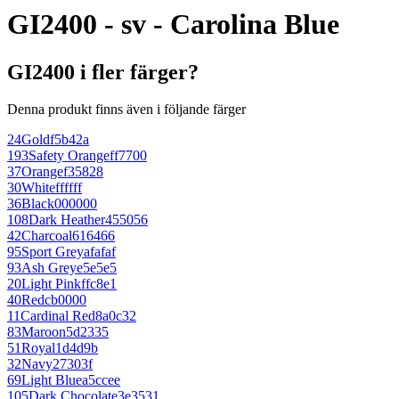
GI2400 - sv - Carolina Blue
GI2400 i fler färger?
Denna produkt finns även i följande färger
24
Gold
f5b42a
193
Safety Orange
ff7700
37
Orange
f35828
30
White
ffffff
36
Black
000000
108
Dark Heather
455056
42
Charcoal
616466
95
Sport Grey
afafaf
93
Ash Grey
e5e5e5
20
Light Pink
ffc8e1
40
Red
cb0000
11
Cardinal Red
8a0c32
83
Maroon
5d2335
51
Royal
1d4d9b
32
Navy
27303f
69
Light Blue
a5ccee
105
Dark Chocolate
3e3531