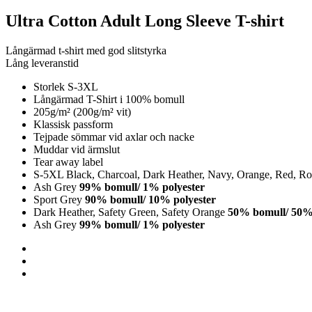
Ultra Cotton Adult Long Sleeve T-shirt
Långärmad t-shirt med god slitstyrka
Lång leveranstid
Storlek S-3XL
Långärmad T-Shirt i 100% bomull
205g/m² (200g/m² vit)
Klassisk passform
Tejpade sömmar vid axlar och nacke
Muddar vid ärmslut
Tear away label
S-5XL Black, Charcoal, Dark Heather, Navy, Orange, Red, Roy
Ash Grey
99% bomull/ 1% polyester
Sport Grey
90% bomull/ 10% polyester
Dark Heather, Safety Green, Safety Orange
50% bomull/ 50% 
Ash Grey
99% bomull/ 1% polyester