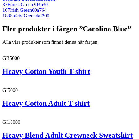
33
Forest Green
2d3b30
167
Irish Green
00a764
188
Safety Green
daf200
Fler produkter i färgen ”Carolina Blue”
Alla våra produkter som finns i denna här färgen
GB5000
Heavy Cotton Youth T-shirt
GI5000
Heavy Cotton Adult T-shirt
GI18000
Heavy Blend Adult Crewneck Sweatshirt