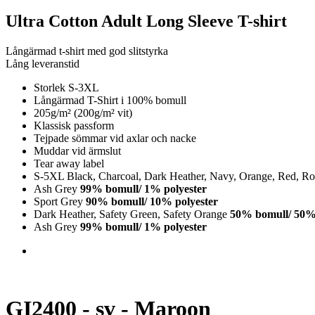
Ultra Cotton Adult Long Sleeve T-shirt
Långärmad t-shirt med god slitstyrka
Lång leveranstid
Storlek S-3XL
Långärmad T-Shirt i 100% bomull
205g/m² (200g/m² vit)
Klassisk passform
Tejpade sömmar vid axlar och nacke
Muddar vid ärmslut
Tear away label
S-5XL Black, Charcoal, Dark Heather, Navy, Orange, Red, Roy
Ash Grey
99% bomull/ 1% polyester
Sport Grey
90% bomull/ 10% polyester
Dark Heather, Safety Green, Safety Orange
50% bomull/ 50% 
Ash Grey
99% bomull/ 1% polyester
GI2400 - sv - Maroon