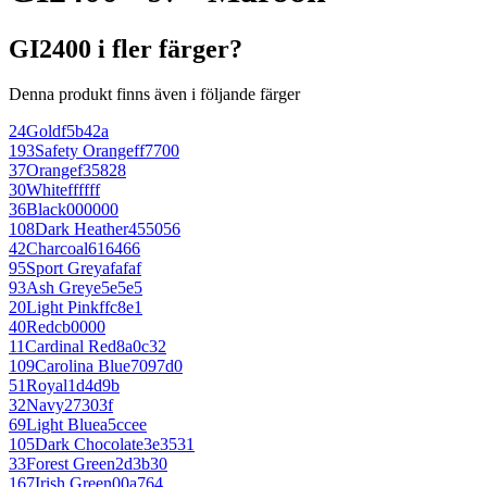
GI2400 i fler färger?
Denna produkt finns även i följande färger
24
Gold
f5b42a
193
Safety Orange
ff7700
37
Orange
f35828
30
White
ffffff
36
Black
000000
108
Dark Heather
455056
42
Charcoal
616466
95
Sport Grey
afafaf
93
Ash Grey
e5e5e5
20
Light Pink
ffc8e1
40
Red
cb0000
11
Cardinal Red
8a0c32
109
Carolina Blue
7097d0
51
Royal
1d4d9b
32
Navy
27303f
69
Light Blue
a5ccee
105
Dark Chocolate
3e3531
33
Forest Green
2d3b30
167
Irish Green
00a764