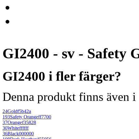
GI2400 - sv - Safety 
GI2400 i fler färger?
Denna produkt finns även i 
24
Gold
f5b42a
193
Safety Orange
ff7700
37
Orange
f35828
30
White
ffffff
36
Black
000000