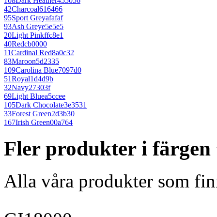
108
Dark Heather
455056
42
Charcoal
616466
95
Sport Grey
afafaf
93
Ash Grey
e5e5e5
20
Light Pink
ffc8e1
40
Red
cb0000
11
Cardinal Red
8a0c32
83
Maroon
5d2335
109
Carolina Blue
7097d0
51
Royal
1d4d9b
32
Navy
27303f
69
Light Blue
a5ccee
105
Dark Chocolate
3e3531
33
Forest Green
2d3b30
167
Irish Green
00a764
Fler produkter i färgen
Alla våra produkter som fin