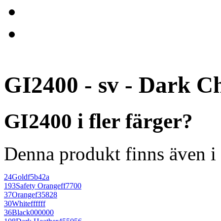
GI2400 - sv - Dark C
GI2400 i fler färger?
Denna produkt finns även i 
24
Gold
f5b42a
193
Safety Orange
ff7700
37
Orange
f35828
30
White
ffffff
36
Black
000000