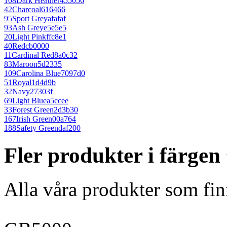
108
Dark Heather
455056
42
Charcoal
616466
95
Sport Grey
afafaf
93
Ash Grey
e5e5e5
20
Light Pink
ffc8e1
40
Red
cb0000
11
Cardinal Red
8a0c32
83
Maroon
5d2335
109
Carolina Blue
7097d0
51
Royal
1d4d9b
32
Navy
27303f
69
Light Blue
a5ccee
33
Forest Green
2d3b30
167
Irish Green
00a764
188
Safety Green
daf200
Fler produkter i färge
Alla våra produkter som fin