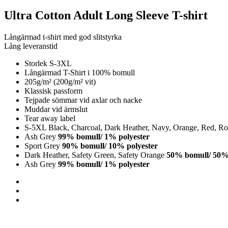
Ultra Cotton Adult Long Sleeve T-shirt
Långärmad t-shirt med god slitstyrka
Lång leveranstid
Storlek S-3XL
Långärmad T-Shirt i 100% bomull
205g/m² (200g/m² vit)
Klassisk passform
Tejpade sömmar vid axlar och nacke
Muddar vid ärmslut
Tear away label
S-5XL Black, Charcoal, Dark Heather, Navy, Orange, Red, Roy
Ash Grey
99% bomull/ 1% polyester
Sport Grey
90% bomull/ 10% polyester
Dark Heather, Safety Green, Safety Orange
50% bomull/ 50% 
Ash Grey
99% bomull/ 1% polyester