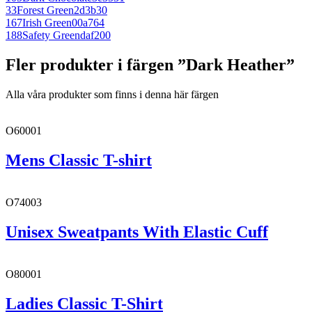
33
Forest Green
2d3b30
167
Irish Green
00a764
188
Safety Green
daf200
Fler produkter i färgen ”Dark Heather”
Alla våra produkter som finns i denna här färgen
O60001
Mens Classic T-shirt
O74003
Unisex Sweatpants With Elastic Cuff
O80001
Ladies Classic T-Shirt