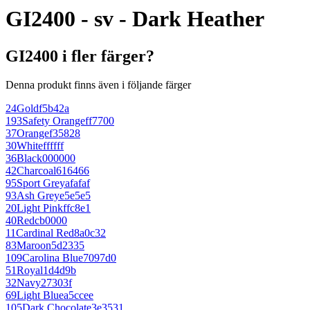
GI2400 - sv - Dark Heather
GI2400 i fler färger?
Denna produkt finns även i följande färger
24
Gold
f5b42a
193
Safety Orange
ff7700
37
Orange
f35828
30
White
ffffff
36
Black
000000
42
Charcoal
616466
95
Sport Grey
afafaf
93
Ash Grey
e5e5e5
20
Light Pink
ffc8e1
40
Red
cb0000
11
Cardinal Red
8a0c32
83
Maroon
5d2335
109
Carolina Blue
7097d0
51
Royal
1d4d9b
32
Navy
27303f
69
Light Blue
a5ccee
105
Dark Chocolate
3e3531