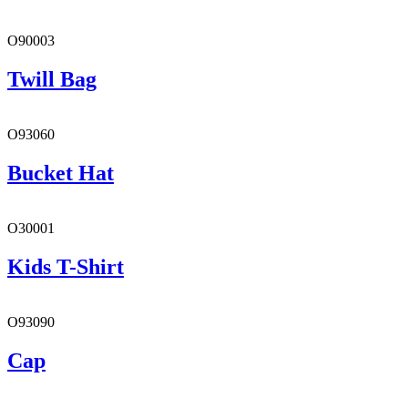
O90003
Twill Bag
O93060
Bucket Hat
O30001
Kids T-Shirt
O93090
Cap