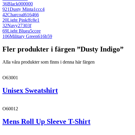
36
Black
000000
921
Dusty Mint
a1ccc4
42
Charcoal
616466
20
Light Pink
ffc8e1
32
Navy
27303f
69
Light Blue
a5ccee
106
Military Green
616b59
Fler produkter i färgen ”Dusty Indigo”
Alla våra produkter som finns i denna här färgen
O63001
Unisex Sweatshirt
O60012
Mens Roll Up Sleeve T-Shirt