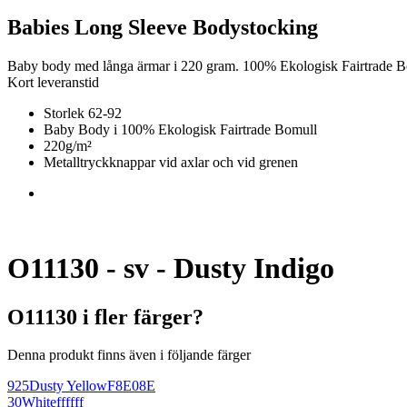
Babies Long Sleeve Bodystocking
Baby body med långa ärmar i 220 gram. 100% Ekologisk Fairtrade B
Kort leveranstid
Storlek 62-92
Baby Body i 100% Ekologisk Fairtrade Bomull
220g/m²
Metalltryckknappar vid axlar och vid grenen
O11130 - sv - Dusty Indigo
O11130 i fler färger?
Denna produkt finns även i följande färger
925
Dusty Yellow
F8E08E
30
White
ffffff