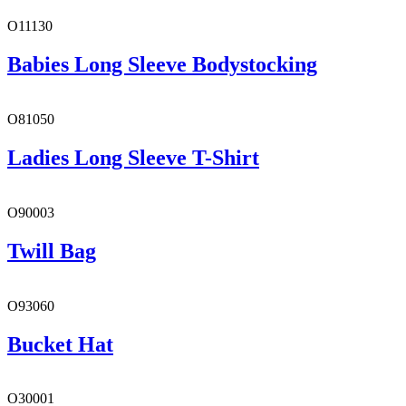
O11130
Babies Long Sleeve Bodystocking
O81050
Ladies Long Sleeve T-Shirt
O90003
Twill Bag
O93060
Bucket Hat
O30001