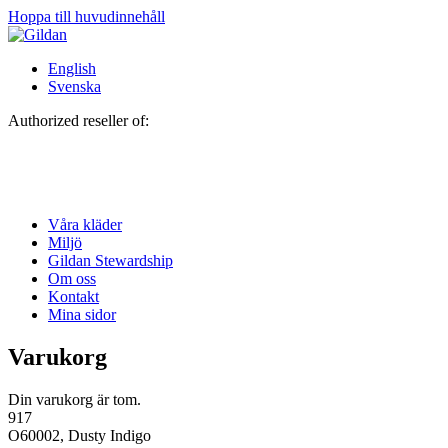
Hoppa till huvudinnehåll
English
Svenska
Authorized reseller of:
Våra kläder
Miljö
Gildan Stewardship
Om oss
Kontakt
Mina sidor
Varukorg
Din varukorg är tom.
917
O60002, Dusty Indigo