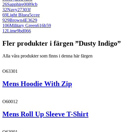
26
Sapphire
0089cb
32
Navy
27303f
69
Light Blue
a5ccee
929
Brown
4E3629
106
Military Green
616b59
12
Lime
9bd066
Fler produkter i färgen ”Dusty Indigo”
Alla våra produkter som finns i denna här färgen
O63301
Mens Hoodie With Zip
O60012
Mens Roll Up Sleeve T-Shirt
O63001