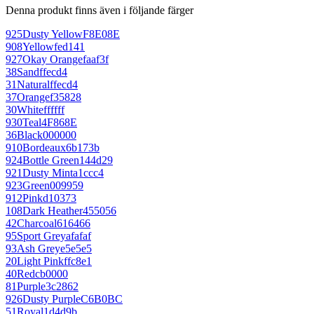
Denna produkt finns även i följande färger
925
Dusty Yellow
F8E08E
908
Yellow
fed141
927
Okay Orange
faaf3f
38
Sand
ffecd4
31
Natural
ffecd4
37
Orange
f35828
30
White
ffffff
930
Teal
4F868E
36
Black
000000
910
Bordeaux
6b173b
924
Bottle Green
144d29
921
Dusty Mint
a1ccc4
923
Green
009959
912
Pink
d10373
108
Dark Heather
455056
42
Charcoal
616466
95
Sport Grey
afafaf
93
Ash Grey
e5e5e5
20
Light Pink
ffc8e1
40
Red
cb0000
81
Purple
3c2862
926
Dusty Purple
C6B0BC
51
Royal
1d4d9b