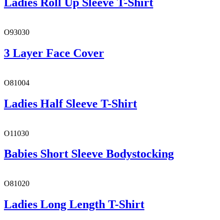
Ladies Roll Up Sleeve T-Shirt
O93030
3 Layer Face Cover
O81004
Ladies Half Sleeve T-Shirt
O11030
Babies Short Sleeve Bodystocking
O81020
Ladies Long Length T-Shirt