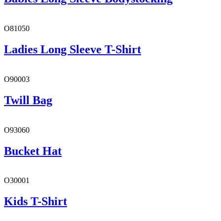
O81050
Ladies Long Sleeve T-Shirt
O90003
Twill Bag
O93060
Bucket Hat
O30001
Kids T-Shirt