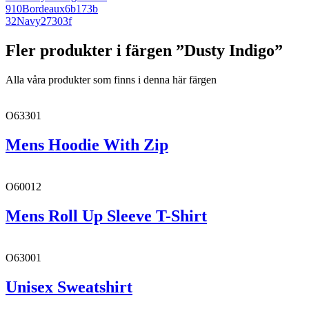
910
Bordeaux
6b173b
32
Navy
27303f
Fler produkter i färgen ”Dusty Indigo”
Alla våra produkter som finns i denna här färgen
O63301
Mens Hoodie With Zip
O60012
Mens Roll Up Sleeve T-Shirt
O63001
Unisex Sweatshirt