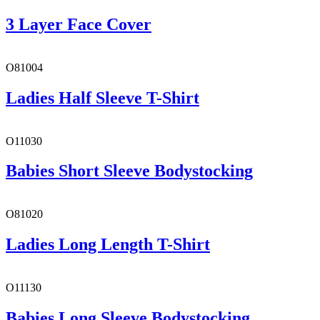
3 Layer Face Cover
O81004
Ladies Half Sleeve T-Shirt
O11030
Babies Short Sleeve Bodystocking
O81020
Ladies Long Length T-Shirt
O11130
Babies Long Sleeve Bodystocking