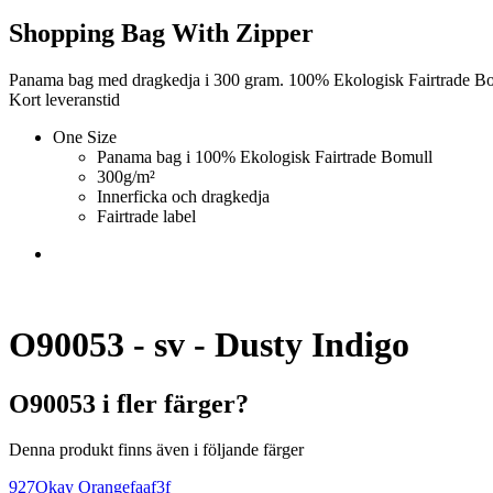
Shopping Bag With Zipper
Panama bag med dragkedja i 300 gram. 100% Ekologisk Fairtrade Bo
Kort leveranstid
One Size
Panama bag i 100% Ekologisk Fairtrade Bomull
300g/m²
Innerficka och dragkedja
Fairtrade label
O90053 - sv - Dusty Indigo
O90053 i fler färger?
Denna produkt finns även i följande färger
927
Okay Orange
faaf3f