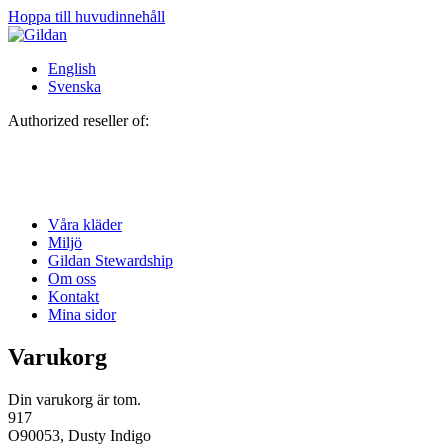
Hoppa till huvudinnehåll
English
Svenska
Authorized reseller of:
Våra kläder
Miljö
Gildan Stewardship
Om oss
Kontakt
Mina sidor
Varukorg
Din varukorg är tom.
917
O90053, Dusty Indigo