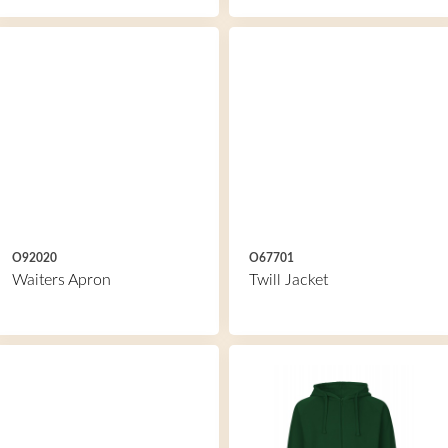
O92020
O67701
Waiters Apron
Twill Jacket