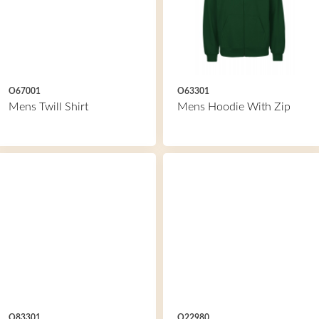
O67001
O63301
Mens Twill Shirt
Mens Hoodie With Zip
O83301
O22980