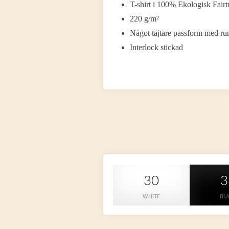
T-shirt i 100% Ekologisk Fair
220 g/m²
Något tajtare passform med ru
Interlock stickad
30
3
WHITE
BL