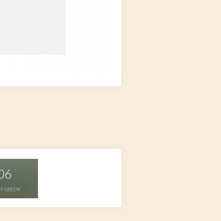
06
RY GREEN