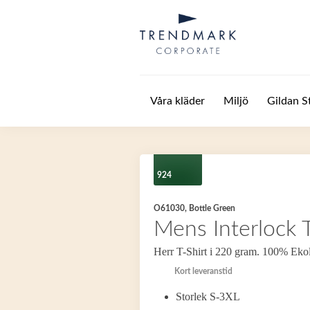
Hoppa till huvudinnehåll
Våra kläder
Miljö
Gildan S
924
O61030, Bottle Green
Mens Interlock T
Herr T-Shirt i 220 gram. 100% Eko
Kort leveranstid
Storlek S-3XL