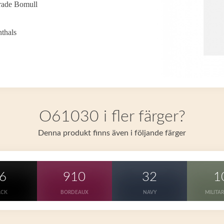
trade Bomull
nthals
O61030 i fler färger?
Denna produkt finns även i följande färger
6
910
32
1
ACK
BORDEAUX
NAVY
MILITA