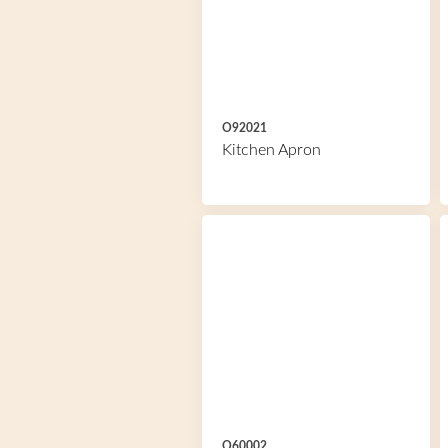
O92021
Kitchen Apron
O60002