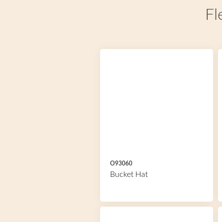
Fl
O93060
Bucket Hat