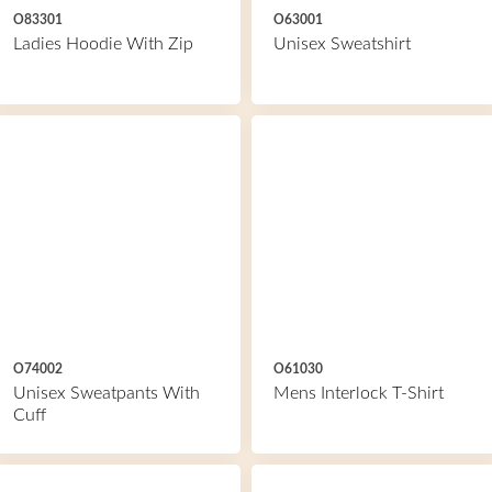
O83301
O63001
Ladies Hoodie With Zip
Unisex Sweatshirt
O74002
O61030
Unisex Sweatpants With
Mens Interlock T-Shirt
Cuff