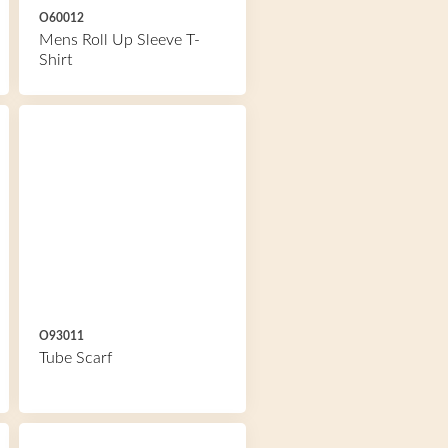
O60012
Mens Roll Up Sleeve T-
Shirt
O93011
Tube Scarf