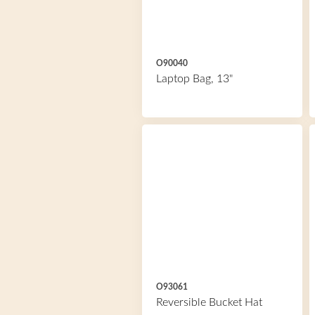
O90040
Laptop Bag, 13"
O93061
Reversible Bucket Hat