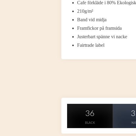
Cafe förkläde i 80% Ekologis
210g/m²
Band vid midja
Framfickor på framsida
Justerbart spänne vi nacke
Fairtrade label
36
3
BLACK
NA