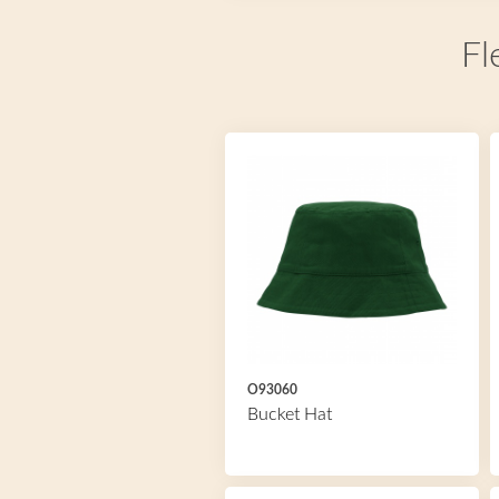
Fl
O93060
Bucket Hat