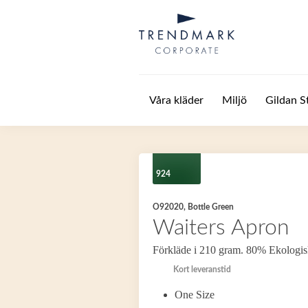
Hoppa till huvudinnehåll
Våra kläder
Miljö
Gildan S
924
O92020, Bottle Green
Waiters Apron
Förkläde i 210 gram. 80% Ekologis
Kort leveranstid
One Size