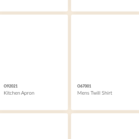
O92021
O67001
Kitchen Apron
Mens Twill Shirt