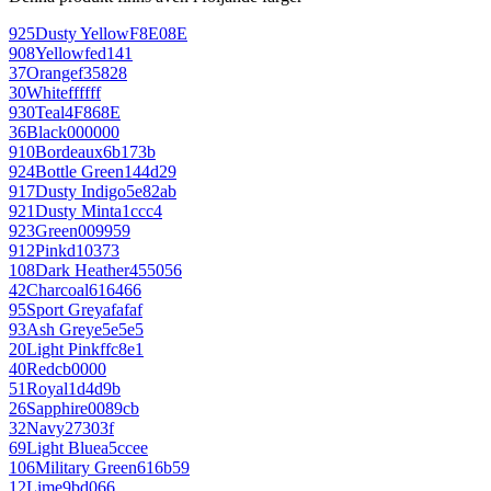
925
Dusty Yellow
F8E08E
908
Yellow
fed141
37
Orange
f35828
30
White
ffffff
930
Teal
4F868E
36
Black
000000
910
Bordeaux
6b173b
924
Bottle Green
144d29
917
Dusty Indigo
5e82ab
921
Dusty Mint
a1ccc4
923
Green
009959
912
Pink
d10373
108
Dark Heather
455056
42
Charcoal
616466
95
Sport Grey
afafaf
93
Ash Grey
e5e5e5
20
Light Pink
ffc8e1
40
Red
cb0000
51
Royal
1d4d9b
26
Sapphire
0089cb
32
Navy
27303f
69
Light Blue
a5ccee
106
Military Green
616b59
12
Lime
9bd066