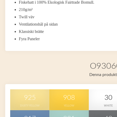
Fiskehatt i 100% Ekologisk Fairtrade Bomull.
210g/m²
Twill väv
Ventilationshål på sidan
Klassiskt brätte
Fyra Paneler
O93060 
Denna produkt f
925
908
30
DUSTY YELLOW
YELLOW
WHITE