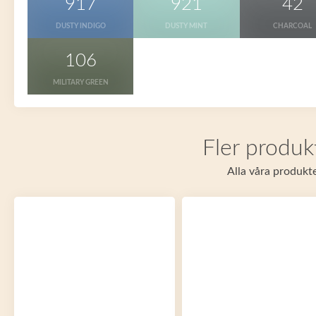
917
921
42
DUSTY INDIGO
DUSTY MINT
CHARCOAL
106
MILITARY GREEN
Fler produk
Alla våra produkte