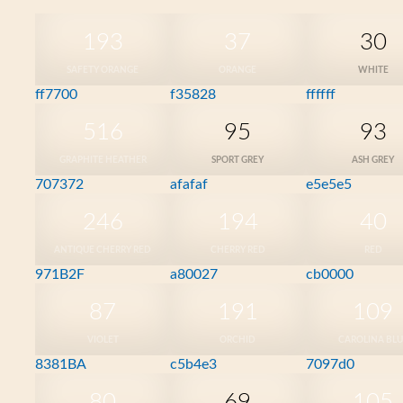
193
37
30
SAFETY ORANGE
ORANGE
WHITE
ff7700
f35828
ffffff
516
95
93
GRAPHITE HEATHER
SPORT GREY
ASH GREY
707372
afafaf
e5e5e5
246
194
40
ANTIQUE CHERRY RED
CHERRY RED
RED
971B2F
a80027
cb0000
87
191
109
VIOLET
ORCHID
CAROLINA BLU
8381BA
c5b4e3
7097d0
80
69
105