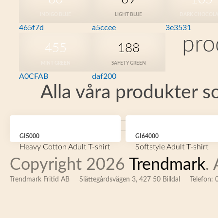
INDIGO BLUE
LIGHT BLUE
DARK CHOCOLA
465f7d
a5ccee
3e3531
pro
455
188
MINT GREEN
SAFETY GREEN
A0CFAB
daf200
Alla våra produkter s
GI5000
GI64000
Heavy Cotton Adult T-shirt
Softstyle Adult T-shirt
Copyright 2026
Trendmark
.
Trendmark Fritid AB
Slättegårdsvägen 3, 427 50 Billdal
Telefon: