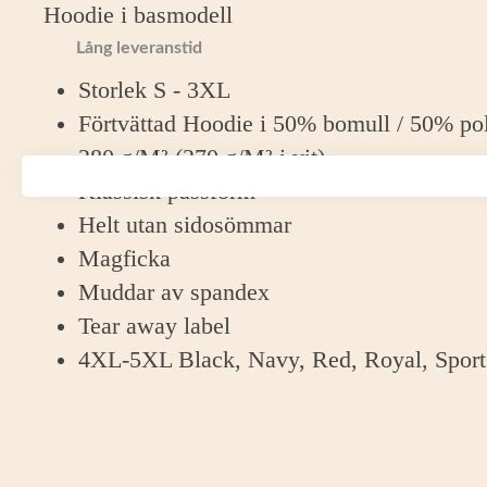
Hoodie i basmodell
Lång leveranstid
Storlek S - 3XL
Förtvättad Hoodie i 50% bomull / 50% pol
280 g/M² (270 g/M² i vit)
Klassisk passform
Helt utan sidosömmar
Magficka
Muddar av spandex
Tear away label
4XL-5XL Black, Navy, Red, Royal, Sport