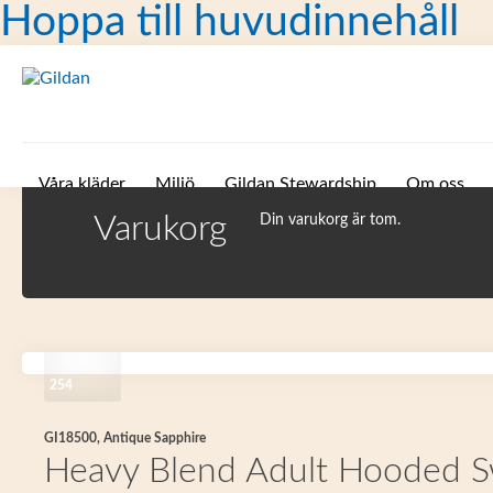
Hoppa till huvudinnehåll
Våra kläder
Miljö
Gildan Stewardship
Om oss
Varukorg
Din varukorg är tom.
254
GI18500, Antique Sapphire
Heavy Blend Adult Hooded S