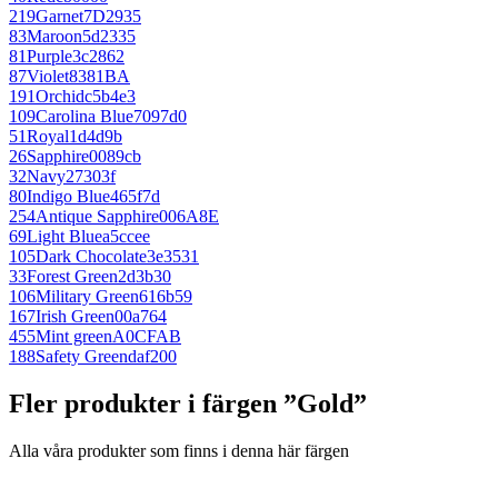
219
Garnet
7D2935
83
Maroon
5d2335
81
Purple
3c2862
87
Violet
8381BA
191
Orchid
c5b4e3
109
Carolina Blue
7097d0
51
Royal
1d4d9b
26
Sapphire
0089cb
32
Navy
27303f
80
Indigo Blue
465f7d
254
Antique Sapphire
006A8E
69
Light Blue
a5ccee
105
Dark Chocolate
3e3531
33
Forest Green
2d3b30
106
Military Green
616b59
167
Irish Green
00a764
455
Mint green
A0CFAB
188
Safety Green
daf200
Fler produkter i färgen ”Gold”
Alla våra produkter som finns i denna här färgen