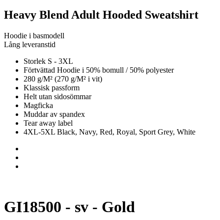
Heavy Blend Adult Hooded Sweatshirt
Hoodie i basmodell
Lång leveranstid
Storlek S - 3XL
Förtvättad Hoodie i 50% bomull / 50% polyester
280 g/M² (270 g/M² i vit)
Klassisk passform
Helt utan sidosömmar
Magficka
Muddar av spandex
Tear away label
4XL-5XL Black, Navy, Red, Royal, Sport Grey, White
GI18500 - sv - Gold