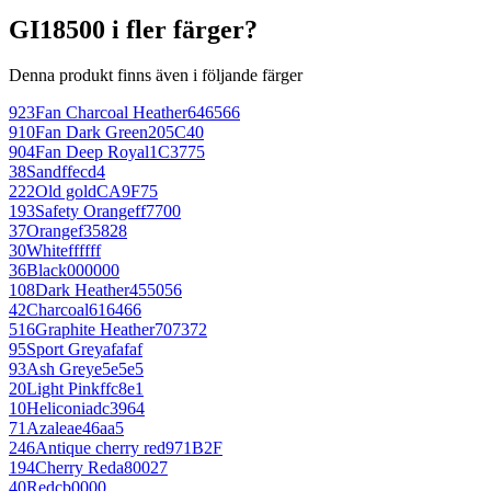
GI18500 i fler färger?
Denna produkt finns även i följande färger
923
Fan Charcoal Heather
646566
910
Fan Dark Green
205C40
904
Fan Deep Royal
1C3775
38
Sand
ffecd4
222
Old gold
CA9F75
193
Safety Orange
ff7700
37
Orange
f35828
30
White
ffffff
36
Black
000000
108
Dark Heather
455056
42
Charcoal
616466
516
Graphite Heather
707372
95
Sport Grey
afafaf
93
Ash Grey
e5e5e5
20
Light Pink
ffc8e1
10
Heliconia
dc3964
71
Azalea
e46aa5
246
Antique cherry red
971B2F
194
Cherry Red
a80027
40
Red
cb0000