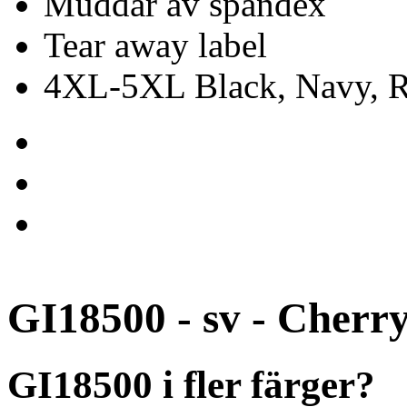
Muddar av spandex
Tear away label
4XL-5XL Black, Navy, Re
GI18500 - sv - Cherr
GI18500 i fler färger?