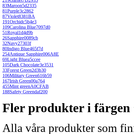
219
Garnet
7D2935
83
Maroon
5d2335
81
Purple
3c2862
87
Violet
8381BA
191
Orchid
c5b4e3
109
Carolina Blue
7097d0
51
Royal
1d4d9b
26
Sapphire
0089cb
32
Navy
27303f
80
Indigo Blue
465f7d
254
Antique Sapphire
006A8E
69
Light Blue
a5ccee
105
Dark Chocolate
3e3531
33
Forest Green
2d3b30
106
Military Green
616b59
167
Irish Green
00a764
455
Mint green
A0CFAB
188
Safety Green
daf200
Fler produkter i färge
Alla våra produkter som fin