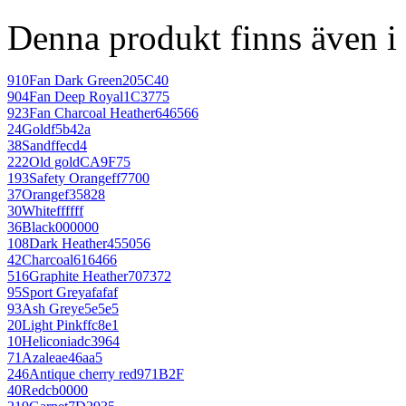
Denna produkt finns även i 
910
Fan Dark Green
205C40
904
Fan Deep Royal
1C3775
923
Fan Charcoal Heather
646566
24
Gold
f5b42a
38
Sand
ffecd4
222
Old gold
CA9F75
193
Safety Orange
ff7700
37
Orange
f35828
30
White
ffffff
36
Black
000000
108
Dark Heather
455056
42
Charcoal
616466
516
Graphite Heather
707372
95
Sport Grey
afafaf
93
Ash Grey
e5e5e5
20
Light Pink
ffc8e1
10
Heliconia
dc3964
71
Azalea
e46aa5
246
Antique cherry red
971B2F
40
Red
cb0000