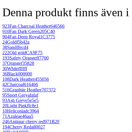
Denna produkt finns även i 
923
Fan Charcoal Heather
646566
910
Fan Dark Green
205C40
904
Fan Deep Royal
1C3775
24
Gold
f5b42a
38
Sand
ffecd4
222
Old gold
CA9F75
193
Safety Orange
ff7700
37
Orange
f35828
30
White
ffffff
36
Black
000000
108
Dark Heather
455056
42
Charcoal
616466
516
Graphite Heather
707372
95
Sport Grey
afafaf
93
Ash Grey
e5e5e5
20
Light Pink
ffc8e1
10
Heliconia
dc3964
71
Azalea
e46aa5
246
Antique cherry red
971B2F
194
Cherry Red
a80027