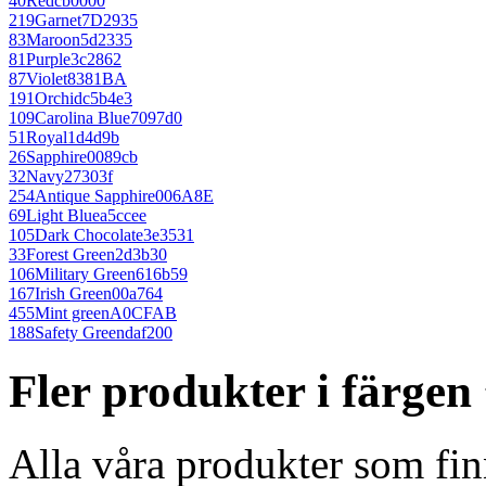
40
Red
cb0000
219
Garnet
7D2935
83
Maroon
5d2335
81
Purple
3c2862
87
Violet
8381BA
191
Orchid
c5b4e3
109
Carolina Blue
7097d0
51
Royal
1d4d9b
26
Sapphire
0089cb
32
Navy
27303f
254
Antique Sapphire
006A8E
69
Light Blue
a5ccee
105
Dark Chocolate
3e3531
33
Forest Green
2d3b30
106
Military Green
616b59
167
Irish Green
00a764
455
Mint green
A0CFAB
188
Safety Green
daf200
Fler produkter i färgen
Alla våra produkter som fin