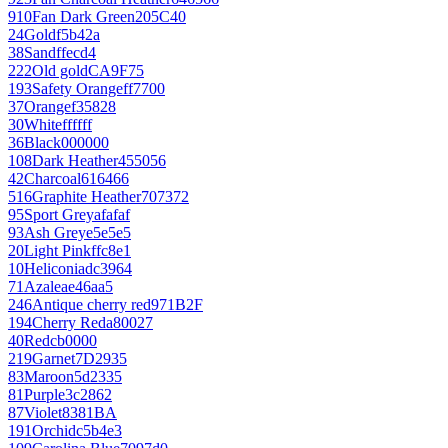
910
Fan Dark Green
205C40
24
Gold
f5b42a
38
Sand
ffecd4
222
Old gold
CA9F75
193
Safety Orange
ff7700
37
Orange
f35828
30
White
ffffff
36
Black
000000
108
Dark Heather
455056
42
Charcoal
616466
516
Graphite Heather
707372
95
Sport Grey
afafaf
93
Ash Grey
e5e5e5
20
Light Pink
ffc8e1
10
Heliconia
dc3964
71
Azalea
e46aa5
246
Antique cherry red
971B2F
194
Cherry Red
a80027
40
Red
cb0000
219
Garnet
7D2935
83
Maroon
5d2335
81
Purple
3c2862
87
Violet
8381BA
191
Orchid
c5b4e3