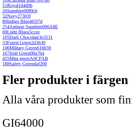
109
Carolina Blue
7097d0
51
Royal
1d4d9b
26
Sapphire
0089cb
32
Navy
27303f
80
Indigo Blue
465f7d
254
Antique Sapphire
006A8E
69
Light Blue
a5ccee
105
Dark Chocolate
3e3531
33
Forest Green
2d3b30
106
Military Green
616b59
167
Irish Green
00a764
455
Mint green
A0CFAB
188
Safety Green
daf200
Fler produkter i färge
Alla våra produkter som fin
GI64000