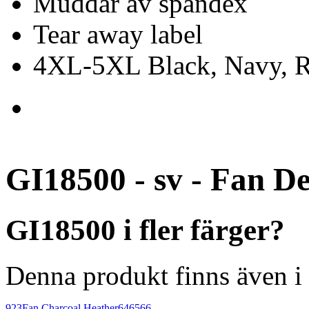
Muddar av spandex
Tear away label
4XL-5XL Black, Navy, Re
GI18500 - sv - Fan D
GI18500 i fler färger?
Denna produkt finns även i 
923
Fan Charcoal Heather
646566