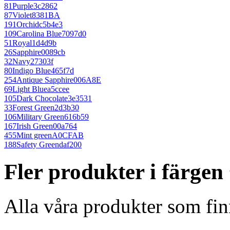
81
Purple
3c2862
87
Violet
8381BA
191
Orchid
c5b4e3
109
Carolina Blue
7097d0
51
Royal
1d4d9b
26
Sapphire
0089cb
32
Navy
27303f
80
Indigo Blue
465f7d
254
Antique Sapphire
006A8E
69
Light Blue
a5ccee
105
Dark Chocolate
3e3531
33
Forest Green
2d3b30
106
Military Green
616b59
167
Irish Green
00a764
455
Mint green
A0CFAB
188
Safety Green
daf200
Fler produkter i färgen
Alla våra produkter som fin