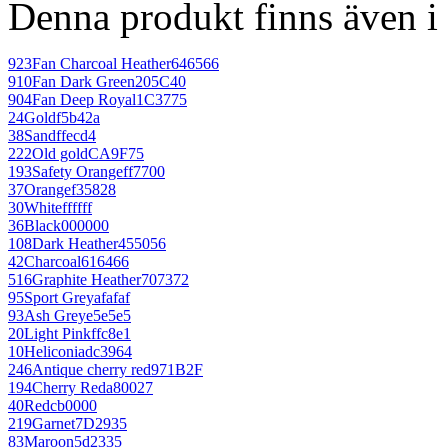
Denna produkt finns även i 
923
Fan Charcoal Heather
646566
910
Fan Dark Green
205C40
904
Fan Deep Royal
1C3775
24
Gold
f5b42a
38
Sand
ffecd4
222
Old gold
CA9F75
193
Safety Orange
ff7700
37
Orange
f35828
30
White
ffffff
36
Black
000000
108
Dark Heather
455056
42
Charcoal
616466
516
Graphite Heather
707372
95
Sport Grey
afafaf
93
Ash Grey
e5e5e5
20
Light Pink
ffc8e1
10
Heliconia
dc3964
246
Antique cherry red
971B2F
194
Cherry Red
a80027
40
Red
cb0000
219
Garnet
7D2935
83
Maroon
5d2335