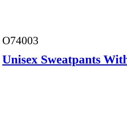
O74003
Unisex Sweatpants With