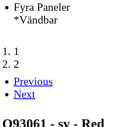
Fyra Paneler
*Vändbar
1
2
Previous
Next
O93061 - sv - Red