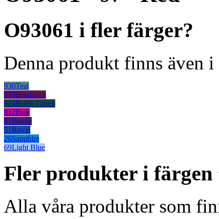
O93061 i fler färger?
Denna produkt finns även i 
930
Teal
910
Bordeaux
924
Bottle Green
912
Pink
81
Purple
51
Royal
26
Sapphire
69
Light Blue
Fler produkter i färge
Alla våra produkter som fin