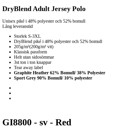
DryBlend Adult Jersey Polo
Unisex piké i 48% polyester och 52% bomull
Lång leveranstid
Storlek S-3XL
DryBlend piké i 48% polyester och 52% bomull
205g/m²(200g/m² vit)
Klassisk passform
Helt utan sidosömmar
3st ton i ton knappar
Tear away label
Graphite Heather 62% Bomull/ 38% Polyester
Sport Grey 90% Bomull/ 10% polyester
GI8800 - sv - Red