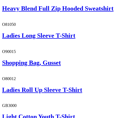
Heavy Blend Full Zip Hooded Sweatshirt
O81050
Ladies Long Sleeve T-Shirt
O90015
Shopping Bag, Gusset
O80012
Ladies Roll Up Sleeve T-Shirt
GB3000
Light Cotton Youth T-Shirt