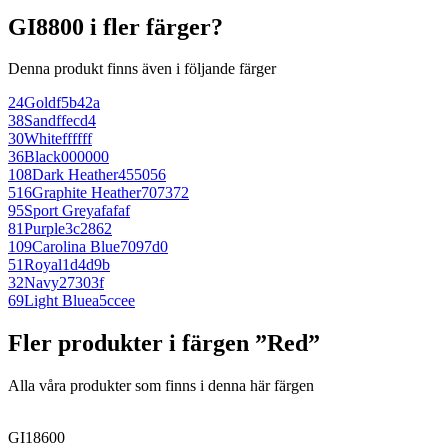
GI8800 i fler färger?
Denna produkt finns även i följande färger
24
Gold
f5b42a
38
Sand
ffecd4
30
White
ffffff
36
Black
000000
108
Dark Heather
455056
516
Graphite Heather
707372
95
Sport Grey
afafaf
81
Purple
3c2862
109
Carolina Blue
7097d0
51
Royal
1d4d9b
32
Navy
27303f
69
Light Blue
a5ccee
Fler produkter i färgen ”Red”
Alla våra produkter som finns i denna här färgen
GI18600