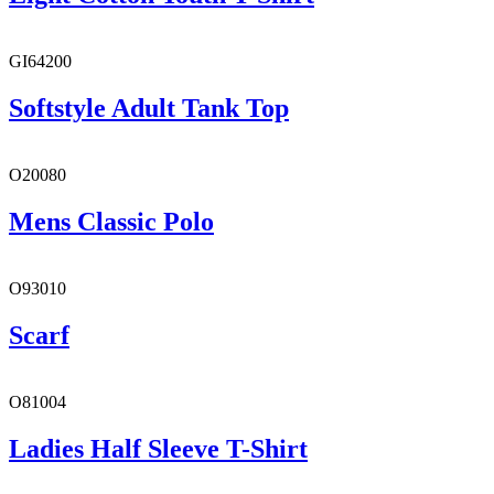
GI64200
Softstyle Adult Tank Top
O20080
Mens Classic Polo
O93010
Scarf
O81004
Ladies Half Sleeve T-Shirt