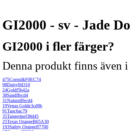
GI2000 - sv - Jade D
GI2000 i fler färger?
Denna produkt finns även i 
475
Cornsilk
F0EC74
98
Daisy
ffd310
24
Gold
f5b42a
38
Sand
ffecd4
31
Natural
ffecd4
19
Vegas Gold
e3cd9b
91
Tan
c6ac79
35
Tangerine
f38d45
25
Texas Orange
B65A30
193
Safety Orange
ff7700