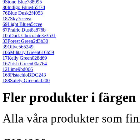
9
Stone Blue
788995
80
Indigo Blue
465f7d
76
Blue Dusk
2f4053
187
Sky
7eceea
69
Light Blue
a5ccee
67
Prairie Dust
8a876b
105
Dark Chocolate
3e3531
33
Forest Green
2d3b30
39
Olive
565249
106
Military Green
616b59
17
Kelly Green
028d69
167
Irish Green
00a764
12
Lime
9bd066
168
Pistachio
BDC243
188
Safety Green
daf200
Fler produkter i färge
Alla våra produkter som fin