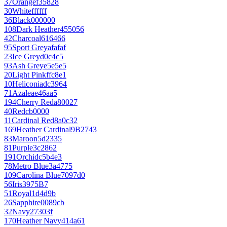
37
Orange
f35828
30
White
ffffff
36
Black
000000
108
Dark Heather
455056
42
Charcoal
616466
95
Sport Grey
afafaf
23
Ice Grey
d0c4c5
93
Ash Grey
e5e5e5
20
Light Pink
ffc8e1
10
Heliconia
dc3964
71
Azalea
e46aa5
194
Cherry Red
a80027
40
Red
cb0000
11
Cardinal Red
8a0c32
169
Heather Cardinal
9B2743
83
Maroon
5d2335
81
Purple
3c2862
191
Orchid
c5b4e3
78
Metro Blue
3a4775
109
Carolina Blue
7097d0
56
Iris
3975B7
51
Royal
1d4d9b
26
Sapphire
0089cb
32
Navy
27303f
170
Heather Navy
414a61