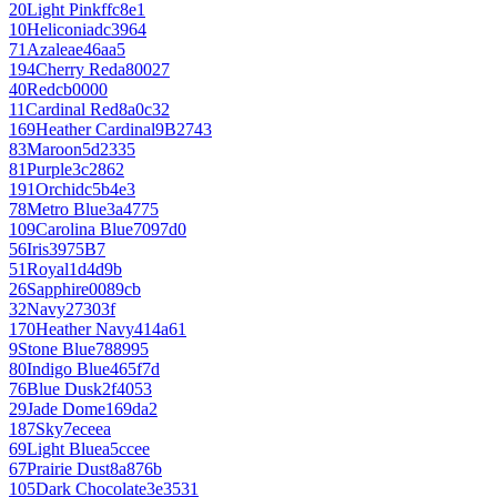
20
Light Pink
ffc8e1
10
Heliconia
dc3964
71
Azalea
e46aa5
194
Cherry Red
a80027
40
Red
cb0000
11
Cardinal Red
8a0c32
169
Heather Cardinal
9B2743
83
Maroon
5d2335
81
Purple
3c2862
191
Orchid
c5b4e3
78
Metro Blue
3a4775
109
Carolina Blue
7097d0
56
Iris
3975B7
51
Royal
1d4d9b
26
Sapphire
0089cb
32
Navy
27303f
170
Heather Navy
414a61
9
Stone Blue
788995
80
Indigo Blue
465f7d
76
Blue Dusk
2f4053
29
Jade Dome
169da2
187
Sky
7eceea
69
Light Blue
a5ccee
67
Prairie Dust
8a876b
105
Dark Chocolate
3e3531