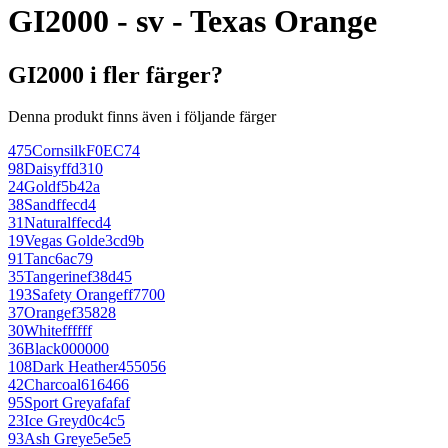
GI2000 - sv - Texas Orange
GI2000 i fler färger?
Denna produkt finns även i följande färger
475
Cornsilk
F0EC74
98
Daisy
ffd310
24
Gold
f5b42a
38
Sand
ffecd4
31
Natural
ffecd4
19
Vegas Gold
e3cd9b
91
Tan
c6ac79
35
Tangerine
f38d45
193
Safety Orange
ff7700
37
Orange
f35828
30
White
ffffff
36
Black
000000
108
Dark Heather
455056
42
Charcoal
616466
95
Sport Grey
afafaf
23
Ice Grey
d0c4c5
93
Ash Grey
e5e5e5