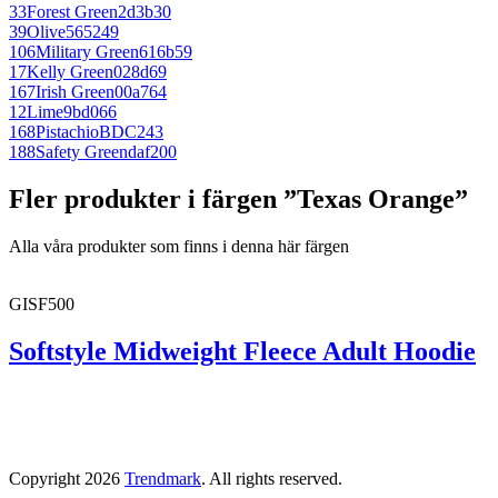
33
Forest Green
2d3b30
39
Olive
565249
106
Military Green
616b59
17
Kelly Green
028d69
167
Irish Green
00a764
12
Lime
9bd066
168
Pistachio
BDC243
188
Safety Green
daf200
Fler produkter i färgen ”Texas Orange”
Alla våra produkter som finns i denna här färgen
GISF500
Softstyle Midweight Fleece Adult Hoodie
Copyright 2026
Trendmark
. All rights reserved.