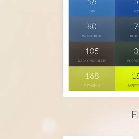
56
5
IRIS
RO
80
7
INDIGO BLUE
BLUE
105
3
DARK CHOCOLATE
FOREST
168
1
PISTACHIO
SAFETY
F