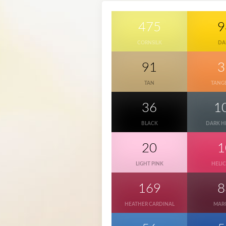
475
9
CORNSILK
DA
91
3
TAN
TANG
36
1
BLACK
DARK H
20
1
LIGHT PINK
HELI
169
8
HEATHER CARDINAL
MAR