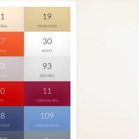
31
19
URAL
VEGAS GOLD
37
30
ANGE
WHITE
23
93
 GREY
ASH GREY
40
11
ED
CARDINAL RED
78
109
O BLUE
CAROLINA BLUE