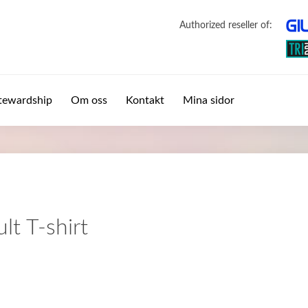
Authorized reseller of:
tewardship
Om oss
Kontakt
Mina sidor
lt T-shirt