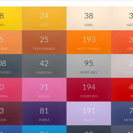
8
24
38
ISY
GOLD
SAND
NAT
5
25
193
ERINE
TEXAS ORANGE
SAFETY ORANGE
OR
08
42
95
EATHER
CHARCOAL
SPORT GREY
ICE
0
71
194
CONIA
AZALEA
CHERRY RED
R
3
81
191
OON
PURPLE
ORCHID
METR