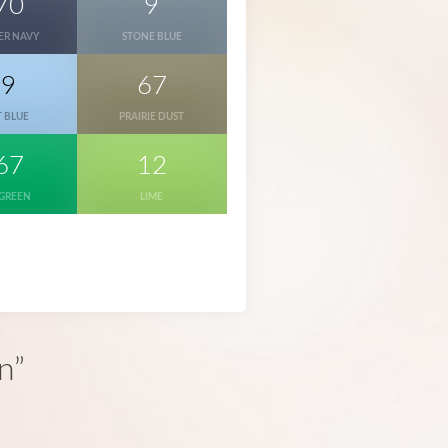
70
9
ER NAVY
STONE BLUE
69
67
T BLUE
PRAIRIE DUST
67
12
 GREEN
LIME
n”