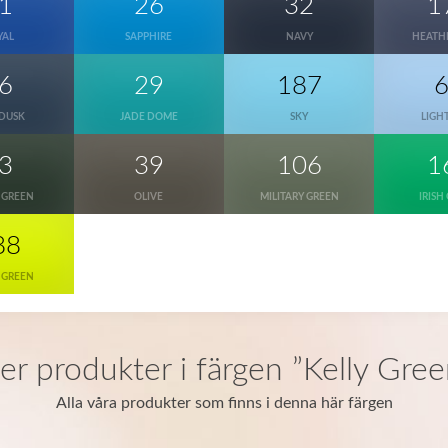
1
26
32
1
YAL
SAPPHIRE
NAVY
HEATH
6
29
187
 DUSK
JADE DOME
SKY
LIGH
3
39
106
1
 GREEN
OLIVE
MILITARY GREEN
IRISH
88
 GREEN
ler produkter i färgen ”Kelly Gree
Alla våra produkter som finns i denna här färgen