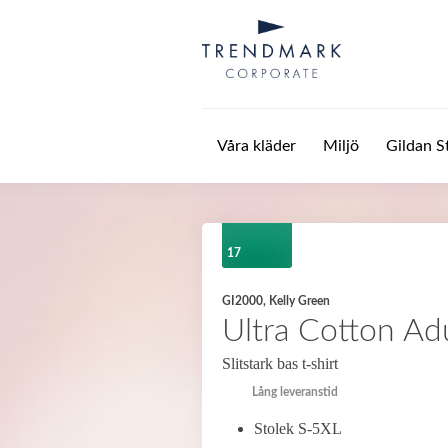
Hoppa till huvudinnehåll
Våra kläder
Miljö
Gildan S
17
GI2000, Kelly Green
Ultra Cotton Adu
Slitstark bas t-shirt
Lång leveranstid
Stolek S-5XL