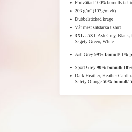
Förtvättad 100% bomulls t-shir
203 g/m² (193g/m vit)
Dubbelstickad krage
Vår mest slitstarka t-shirt
3XL - 5XL
Ash Grey, Black, 
Sagety Green, White
Ash Grey
99% bomull/ 1% po
Sport Grey
90% bomull/ 10%
Dark Heather, Heather Cardina
Safety Orange
50% bomull/ 5