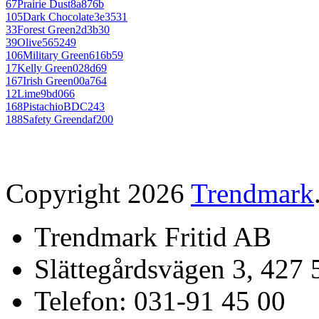
67
Prairie Dust
8a876b
105
Dark Chocolate
3e3531
33
Forest Green
2d3b30
39
Olive
565249
106
Military Green
616b59
17
Kelly Green
028d69
167
Irish Green
00a764
12
Lime
9bd066
168
Pistachio
BDC243
188
Safety Green
daf200
Copyright 2026
Trendmark
Trendmark Fritid AB
Slättegårdsvägen 3, 427 
Telefon: 031-91 45 00