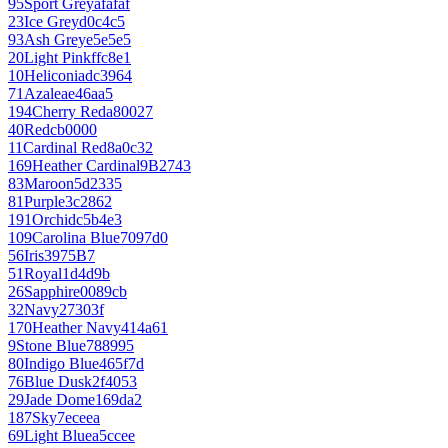
95
Sport Grey
afafaf
23
Ice Grey
d0c4c5
93
Ash Grey
e5e5e5
20
Light Pink
ffc8e1
10
Heliconia
dc3964
71
Azalea
e46aa5
194
Cherry Red
a80027
40
Red
cb0000
11
Cardinal Red
8a0c32
169
Heather Cardinal
9B2743
83
Maroon
5d2335
81
Purple
3c2862
191
Orchid
c5b4e3
109
Carolina Blue
7097d0
56
Iris
3975B7
51
Royal
1d4d9b
26
Sapphire
0089cb
32
Navy
27303f
170
Heather Navy
414a61
9
Stone Blue
788995
80
Indigo Blue
465f7d
76
Blue Dusk
2f4053
29
Jade Dome
169da2
187
Sky
7eceea
69
Light Blue
a5ccee