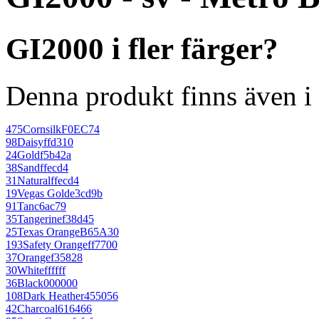
GI2000 i fler färger?
Denna produkt finns även i 
475
Cornsilk
F0EC74
98
Daisy
ffd310
24
Gold
f5b42a
38
Sand
ffecd4
31
Natural
ffecd4
19
Vegas Gold
e3cd9b
91
Tan
c6ac79
35
Tangerine
f38d45
25
Texas Orange
B65A30
193
Safety Orange
ff7700
37
Orange
f35828
30
White
ffffff
36
Black
000000
108
Dark Heather
455056
42
Charcoal
616466